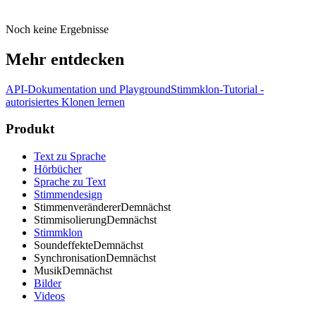
Noch keine Ergebnisse
Mehr entdecken
API-Dokumentation und Playground
Stimmklon-Tutorial -
autorisiertes Klonen lernen
Produkt
Text zu Sprache
Hörbücher
Sprache zu Text
Stimmendesign
Stimmenveränderer
Demnächst
Stimmisolierung
Demnächst
Stimmklon
Soundeffekte
Demnächst
Synchronisation
Demnächst
Musik
Demnächst
Bilder
Videos