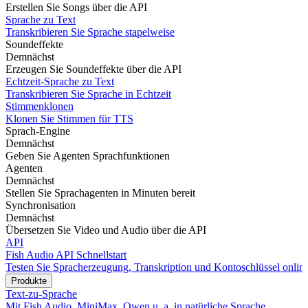
Erstellen Sie Songs über die API
Sprache zu Text
Transkribieren Sie Sprache stapelweise
Soundeffekte
Demnächst
Erzeugen Sie Soundeffekte über die API
Echtzeit-Sprache zu Text
Transkribieren Sie Sprache in Echtzeit
Stimmenklonen
Klonen Sie Stimmen für TTS
Sprach-Engine
Demnächst
Geben Sie Agenten Sprachfunktionen
Agenten
Demnächst
Stellen Sie Sprachagenten in Minuten bereit
Synchronisation
Demnächst
Übersetzen Sie Video und Audio über die API
API
Fish Audio API Schnellstart
Testen Sie Spracherzeugung, Transkription und Kontoschlüssel onlin
Produkte
Text-zu-Sprache
Mit Fish Audio, MiniMax, Qwen u. a. in natürliche Sprache