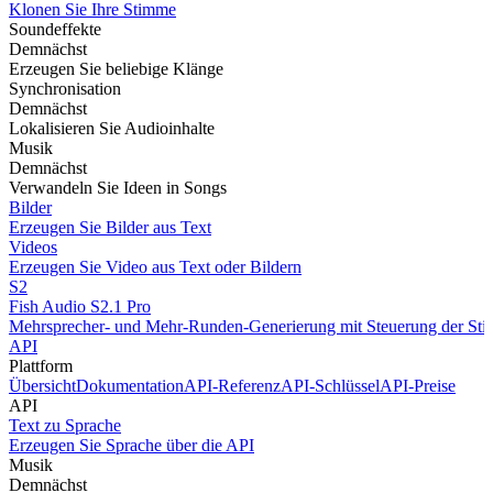
Klonen Sie Ihre Stimme
Soundeffekte
Demnächst
Erzeugen Sie beliebige Klänge
Synchronisation
Demnächst
Lokalisieren Sie Audioinhalte
Musik
Demnächst
Verwandeln Sie Ideen in Songs
Bilder
Erzeugen Sie Bilder aus Text
Videos
Erzeugen Sie Video aus Text oder Bildern
S2
Fish Audio S2.1 Pro
Mehrsprecher- und Mehr-Runden-Generierung mit Steuerung der Stim
API
Plattform
Übersicht
Dokumentation
API-Referenz
API-Schlüssel
API-Preise
API
Text zu Sprache
Erzeugen Sie Sprache über die API
Musik
Demnächst