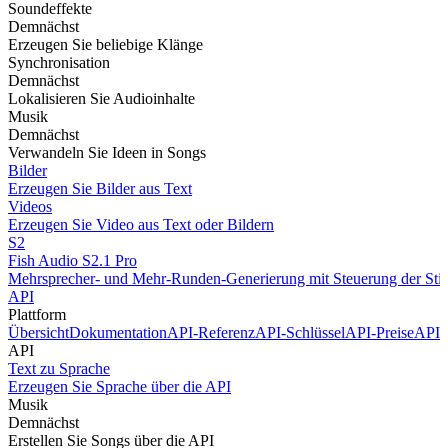
Soundeffekte
Demnächst
Erzeugen Sie beliebige Klänge
Synchronisation
Demnächst
Lokalisieren Sie Audioinhalte
Musik
Demnächst
Verwandeln Sie Ideen in Songs
Bilder
Erzeugen Sie Bilder aus Text
Videos
Erzeugen Sie Video aus Text oder Bildern
S2
Fish Audio S2.1 Pro
Mehrsprecher- und Mehr-Runden-Generierung mit Steuerung der Stim
API
Plattform
Übersicht
Dokumentation
API-Referenz
API-Schlüssel
API-Preise
API 
API
Text zu Sprache
Erzeugen Sie Sprache über die API
Musik
Demnächst
Erstellen Sie Songs über die API