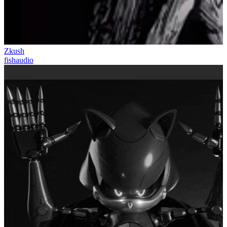
Zkush
fishaudio