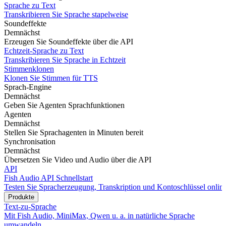
Sprache zu Text
Transkribieren Sie Sprache stapelweise
Soundeffekte
Demnächst
Erzeugen Sie Soundeffekte über die API
Echtzeit-Sprache zu Text
Transkribieren Sie Sprache in Echtzeit
Stimmenklonen
Klonen Sie Stimmen für TTS
Sprach-Engine
Demnächst
Geben Sie Agenten Sprachfunktionen
Agenten
Demnächst
Stellen Sie Sprachagenten in Minuten bereit
Synchronisation
Demnächst
Übersetzen Sie Video und Audio über die API
API
Fish Audio API Schnellstart
Testen Sie Spracherzeugung, Transkription und Kontoschlüssel onlin
Produkte
Text-zu-Sprache
Mit Fish Audio, MiniMax, Qwen u. a. in natürliche Sprache
umwandeln