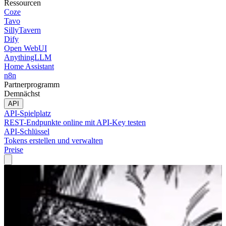
Ressourcen
Coze
Tavo
SillyTavern
Dify
Open WebUI
AnythingLLM
Home Assistant
n8n
Partnerprogramm
Demnächst
API
API-Spielplatz
REST-Endpunkte online mit API-Key testen
API-Schlüssel
Tokens erstellen und verwalten
Preise