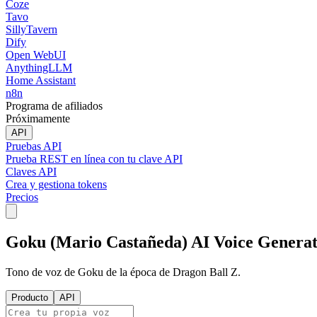
Coze
Tavo
SillyTavern
Dify
Open WebUI
AnythingLLM
Home Assistant
n8n
Programa de afiliados
Próximamente
API
Pruebas API
Prueba REST en línea con tu clave API
Claves API
Crea y gestiona tokens
Precios
Goku (Mario Castañeda) AI Voice Genera
Tono de voz de Goku de la época de Dragon Ball Z.
Producto
API