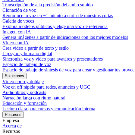
Transcripción de alta precisión del audio subido
Clonación de voz
Reproduce tu voz en ~1 minuto a partir de muestras cortas
Galería de voces
Explora modelos públicos y elige una voz de referencia
Imagen con IA
Genera imágenes a partir de indicaciones con los mejores modelos
Vídeo con IA
Crea vídeo a partir de texto y estilo
Lip sync y humano digital
Sincroniza voz y vídeo para avatares y presentadores
Espacio de trabajo de voz
Espacio de trabajo de síntesis de voz para crear y gestionar tus proyec
Soluciones
Vídeo corto y doblaje
Voz en off rápida para redes, anuncios y UGC
Audiolibros y podcasts
Narración larga con ritmo natural
Educación y formación
Lectura clara para cursos y comunicación interna
Recursos
Empresa
Acerca de
Recursos