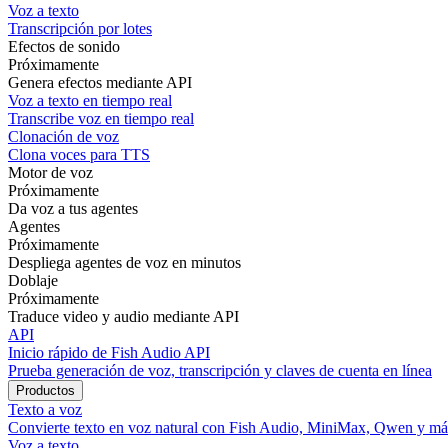
Voz a texto
Transcripción por lotes
Efectos de sonido
Próximamente
Genera efectos mediante API
Voz a texto en tiempo real
Transcribe voz en tiempo real
Clonación de voz
Clona voces para TTS
Motor de voz
Próximamente
Da voz a tus agentes
Agentes
Próximamente
Despliega agentes de voz en minutos
Doblaje
Próximamente
Traduce video y audio mediante API
API
Inicio rápido de Fish Audio API
Prueba generación de voz, transcripción y claves de cuenta en línea
Productos
Texto a voz
Convierte texto en voz natural con Fish Audio, MiniMax, Qwen y má
Voz a texto