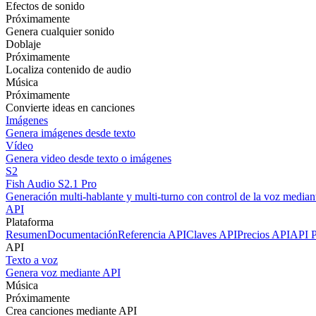
Efectos de sonido
Próximamente
Genera cualquier sonido
Doblaje
Próximamente
Localiza contenido de audio
Música
Próximamente
Convierte ideas en canciones
Imágenes
Genera imágenes desde texto
Vídeo
Genera video desde texto o imágenes
S2
Fish Audio S2.1 Pro
Generación multi-hablante y multi-turno con control de la voz mediant
API
Plataforma
Resumen
Documentación
Referencia API
Claves API
Precios API
API P
API
Texto a voz
Genera voz mediante API
Música
Próximamente
Crea canciones mediante API