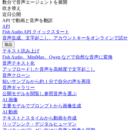
数分で音声エージェントを展開
吹き替え
近日公開
API で動画と音声を翻訳
API
Fish Audio API クイックスタート
音声生成、文字起こし、アカウントキーをオンラインで試せ
製品
テキスト読み上げ
Fish Audio、MiniMax、Qwen などで自然な音声に変換
音声テキスト化
アップロードした音声を高精度で文字起こし
音声クローン
短いサンプルから約 1 分で自分の声を再現
音声ギャラリー
公開モデルを閲覧し参照音声を選ぶ
AI 画像
主要モデルでプロンプトから画像生成
AI 動画
テキストとスタイルから動画を作成
リップシンク・デジタルヒューマン