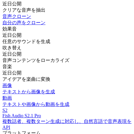
近日公開
クリアな音声を抽出
音声クローン
自分の声をクローン
効果音
近日公開
任意のサウンドを生成
吹き替え
近日公開
音声コンテンツをローカライズ
音楽
近日公開
アイデアを楽曲に変換
画像
テキストから画像を生成
動画
テキストや画像から動画を生成
S2
Fish Audio S2.1 Pro
複数話者、複数ターン生成に対応し、自然言語で音声表現を
API
プラットフォーム