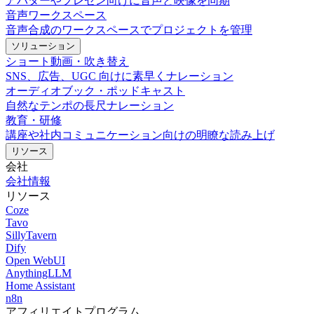
アバターやプレゼン向けに音声と映像を同期
音声ワークスペース
音声合成のワークスペースでプロジェクトを管理
ソリューション
ショート動画・吹き替え
SNS、広告、UGC 向けに素早くナレーション
オーディオブック・ポッドキャスト
自然なテンポの長尺ナレーション
教育・研修
講座や社内コミュニケーション向けの明瞭な読み上げ
リソース
会社
会社情報
リソース
Coze
Tavo
SillyTavern
Dify
Open WebUI
AnythingLLM
Home Assistant
n8n
アフィリエイトプログラム