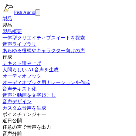
Fish Audio
製品
製品
製品概要
一体型クリエイティブスイートを探索
音声ライブラリ
あらゆる役柄やキャラクター向けの声
作成
テキスト読み上げ
人間らしい AI 音声を生成
オーディオブック
オーディオブック用ナレーションを作成
音声テキスト化
音声と動画を文字起こし
音声デザイン
カスタム音声を生成
ボイスチェンジャー
近日公開
任意の声で音声を出力
音声分離