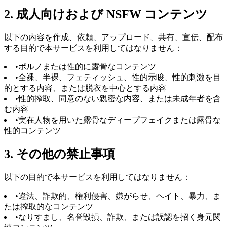
2. 成人向けおよび NSFW コンテンツ
以下の内容を作成、依頼、アップロード、共有、宣伝、配布
する目的で本サービスを利用してはなりません：
•
ポルノまたは性的に露骨なコンテンツ
•
全裸、半裸、フェティッシュ、性的示唆、性的刺激を目
的とする内容、または脱衣を中心とする内容
•
性的搾取、同意のない親密な内容、または未成年者を含
む内容
•
実在人物を用いた露骨なディープフェイクまたは露骨な
性的コンテンツ
3. その他の禁止事項
以下の目的で本サービスを利用してはなりません：
•
違法、詐欺的、権利侵害、嫌がらせ、ヘイト、暴力、ま
たは搾取的なコンテンツ
•
なりすまし、名誉毀損、詐欺、または誤認を招く身元関