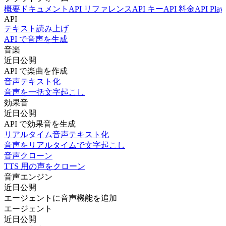
概要
ドキュメント
API リファレンス
API キー
API 料金
API Play
API
テキスト読み上げ
API で音声を生成
音楽
近日公開
API で楽曲を作成
音声テキスト化
音声を一括文字起こし
効果音
近日公開
API で効果音を生成
リアルタイム音声テキスト化
音声をリアルタイムで文字起こし
音声クローン
TTS 用の声をクローン
音声エンジン
近日公開
エージェントに音声機能を追加
エージェント
近日公開