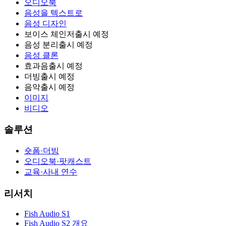
오디오북
음성을 텍스트로
음성 디자인
보이스 체인저
출시 예정
음성 분리
출시 예정
음성 클론
효과음
출시 예정
더빙
출시 예정
음악
출시 예정
이미지
비디오
솔루션
숏폼·더빙
오디오북·팟캐스트
교육·사내 연수
리서치
Fish Audio S1
Fish Audio S2 개요