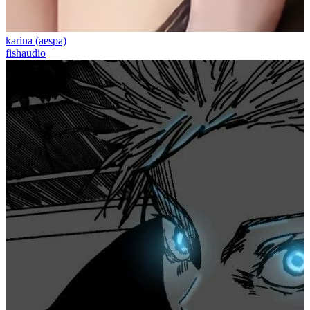
karina (aespa)
fishaudio