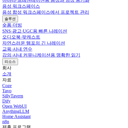
아바타·프레젠테이션용 음성과 영상 동기화
음성 워크스페이스
음성 합성 워크스페이스에서 프로젝트 관리
솔루션
숏폼·더빙
SNS·광고·UGC용 빠른 나레이션
오디오북·팟캐스트
자연스러운 템포의 긴 나레이션
교육·사내 연수
강의·사내 커뮤니케이션용 명확한 읽기
리소스
회사
소개
자료
Coze
Tavo
SillyTavern
Dify
Open WebUI
AnythingLLM
Home Assistant
n8n
제휴 프로그램