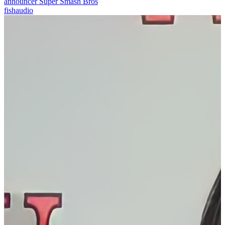
announcer Super Smash Bros
fishaudio