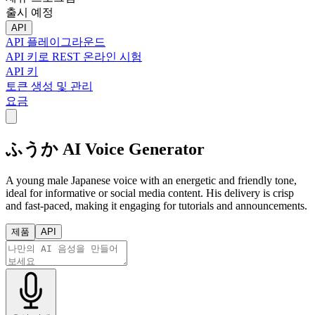
출시 예정
API
API 플레이그라운드
API 키로 REST 온라인 시험
API 키
토큰 생성 및 관리
요금
ふうか AI Voice Generator
A young male Japanese voice with an energetic and friendly tone,
ideal for informative or social media content. His delivery is crisp
and fast-paced, making it engaging for tutorials and announcements.
제품
API