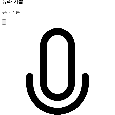
유라-기쁨-
유라-기쁨-