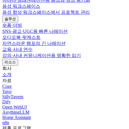
아바타·프레젠테이션용 음성과 영상 동기화
음성 워크스페이스
음성 합성 워크스페이스에서 프로젝트 관리
솔루션
숏폼·더빙
SNS·광고·UGC용 빠른 나레이션
오디오북·팟캐스트
자연스러운 템포의 긴 나레이션
교육·사내 연수
강의·사내 커뮤니케이션용 명확한 읽기
리소스
회사
소개
자료
Coze
Tavo
SillyTavern
Dify
Open WebUI
AnythingLLM
Home Assistant
n8n
제휴 프로그램