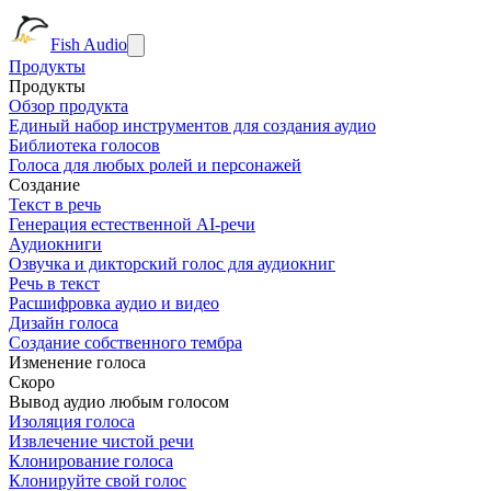
Fish Audio
Продукты
Продукты
Обзор продукта
Единый набор инструментов для создания аудио
Библиотека голосов
Голоса для любых ролей и персонажей
Создание
Текст в речь
Генерация естественной AI-речи
Аудиокниги
Озвучка и дикторский голос для аудиокниг
Речь в текст
Расшифровка аудио и видео
Дизайн голоса
Создание собственного тембра
Изменение голоса
Скоро
Вывод аудио любым голосом
Изоляция голоса
Извлечение чистой речи
Клонирование голоса
Клонируйте свой голос