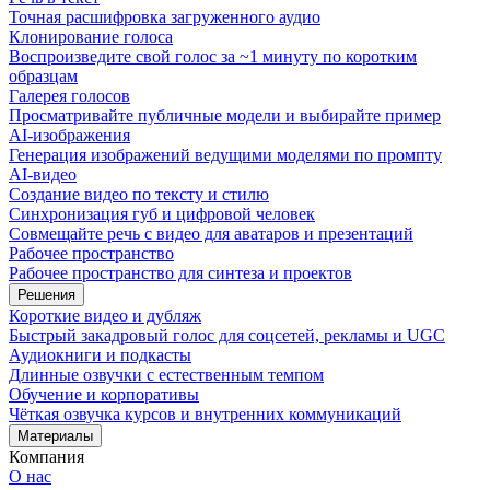
Точная расшифровка загруженного аудио
Клонирование голоса
Воспроизведите свой голос за ~1 минуту по коротким
образцам
Галерея голосов
Просматривайте публичные модели и выбирайте пример
AI-изображения
Генерация изображений ведущими моделями по промпту
AI-видео
Создание видео по тексту и стилю
Синхронизация губ и цифровой человек
Совмещайте речь с видео для аватаров и презентаций
Рабочее пространство
Рабочее пространство для синтеза и проектов
Решения
Короткие видео и дубляж
Быстрый закадровый голос для соцсетей, рекламы и UGC
Аудиокниги и подкасты
Длинные озвучки с естественным темпом
Обучение и корпоративы
Чёткая озвучка курсов и внутренних коммуникаций
Материалы
Компания
О нас