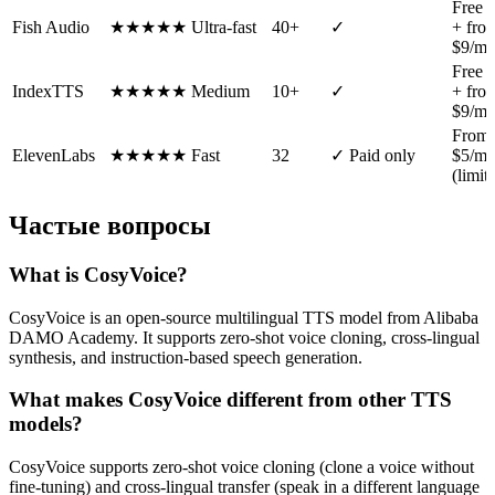
Free t
Fish Audio
★★★★★
Ultra-fast
40+
✓
+ fro
$9/m
Free t
IndexTTS
★★★★★
Medium
10+
✓
+ fro
$9/m
From
ElevenLabs
★★★★★
Fast
32
✓ Paid only
$5/m
(limit
Частые вопросы
What is CosyVoice?
CosyVoice is an open-source multilingual TTS model from Alibaba
DAMO Academy. It supports zero-shot voice cloning, cross-lingual
synthesis, and instruction-based speech generation.
What makes CosyVoice different from other TTS
models?
CosyVoice supports zero-shot voice cloning (clone a voice without
fine-tuning) and cross-lingual transfer (speak in a different language