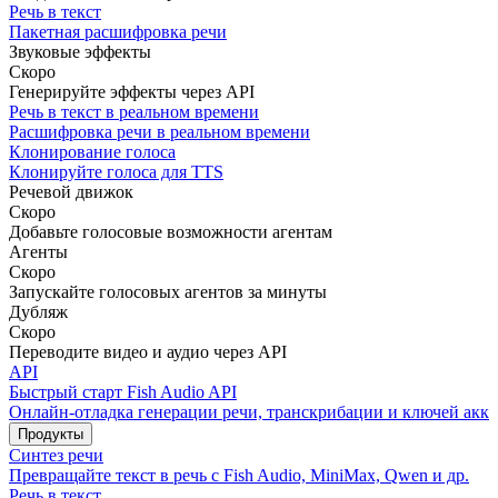
Речь в текст
Пакетная расшифровка речи
Звуковые эффекты
Скоро
Генерируйте эффекты через API
Речь в текст в реальном времени
Расшифровка речи в реальном времени
Клонирование голоса
Клонируйте голоса для TTS
Речевой движок
Скоро
Добавьте голосовые возможности агентам
Агенты
Скоро
Запускайте голосовых агентов за минуты
Дубляж
Скоро
Переводите видео и аудио через API
API
Быстрый старт Fish Audio API
Онлайн-отладка генерации речи, транскрибации и ключей акка
Продукты
Синтез речи
Превращайте текст в речь с Fish Audio, MiniMax, Qwen и др.
Речь в текст