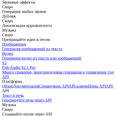
Звуковые эффекты
Скоро
Генерация любых звуков
Дубляж
Скоро
Локализация аудиоконтента
Музыка
Скоро
Превращайте идеи в песни
Изображения
Генерация изображений из текста
Видео
Генерация видео из текста или изображений
S2
Fish Audio S2.1 Pro
Много спикеров, многораундовая генерация и управление голо
API
Платформа
Обзор
Документация
Справочник API
API-ключи
Цены API
API P
API
Текст в речь
Генерируйте речь через API
Музыка
Скоро
Создавайте песни через API