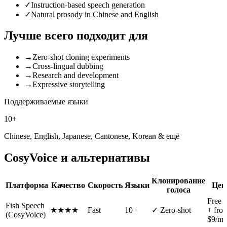
✓
Instruction-based speech generation
✓
Natural prosody in Chinese and English
Лучше всего подходит для
→
Zero-shot cloning experiments
→
Cross-lingual dubbing
→
Research and development
→
Expressive storytelling
Поддерживаемые языки
10
+
Chinese, English, Japanese, Cantonese, Korean
&
ещё
CosyVoice и альтернативы
Клонирование
Платформа
Качество
Скорость
Языки
Цен
голоса
Free t
Fish Speech
★★★★
Fast
10+
✓ Zero-shot
+ fro
(CosyVoice)
$9/m