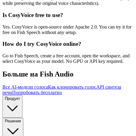
while preserving the original voice characteristics).
Is CosyVoice free to use?
Yes. CosyVoice is open-source under Apache 2.0. You can try it for
free on Fish Speech without any setup.
How do I try CosyVoice online?
Go to Fish Speech, create a free account, open the workspace, and
select CosyVoice as your model. No GPU or API key required.
Больше на Fish Audio
Все AI-модели голоса
Как клонировать голос
API синтеза
речи
Попробовать бесплатно
Продукт
Решения