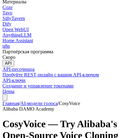
Материалы
Coze
Tavo
SillyTavern
Dify
Open WebUI
AnythingLLM
Home Assistant
n8n
Партнёрская программа
Скоро
API
API-песочница
Пробуйте REST онлайн с вашим API-ключом
API-ключи
Создание и управление токенами
Цены
Главная
/
AI-модели голоса
/
CosyVoice
Alibaba DAMO Academy
CosyVoice — Try Alibaba's
Open-Source Voice Cloning