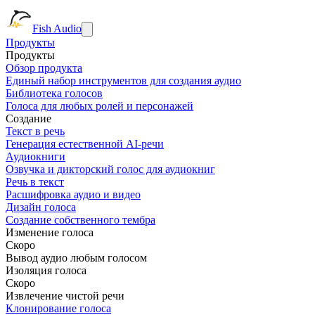
Fish Audio
Продукты
Продукты
Обзор продукта
Единый набор инструментов для создания аудио
Библиотека голосов
Голоса для любых ролей и персонажей
Создание
Текст в речь
Генерация естественной AI-речи
Аудиокниги
Озвучка и дикторский голос для аудиокниг
Речь в текст
Расшифровка аудио и видео
Дизайн голоса
Создание собственного тембра
Изменение голоса
Скоро
Вывод аудио любым голосом
Изоляция голоса
Скоро
Извлечение чистой речи
Клонирование голоса