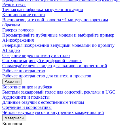
Речь в текст
Точная расшифровка загруженного аудио
Клонирование голоса
Воспроизведите свой голос за ~1 минуту по коротким
образцам
Галерея голосов
Просматривайте публичные модели и выбирайте пример
AI-изображения
Генерация изображений ведущими моделями по промпту
AI-видео
Создание видео по тексту и стилю
Синхронизация губ и цифровой человек
Совмещайте речь с видео для аватаров и презентаций
Рабочее пространство
Рабочее пространство для синтеза и проектов
Решения
Короткие видео и дубляж
Быстрый закадровый голос для соцсетей, рекламы и UGC
Аудиокниги и подкасты
Длинные озвучки с естественным темпом
Обучение и корпоративы
Чёткая озвучка курсов и внутренних коммуникаций
Материалы
Компания