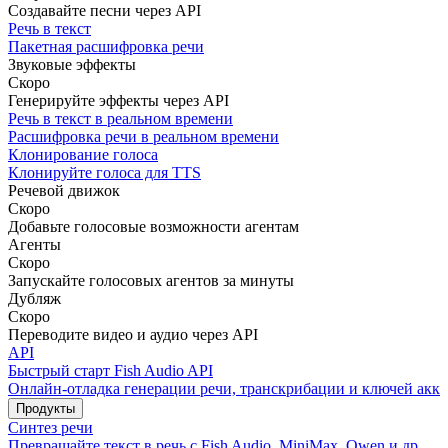
Создавайте песни через API
Речь в текст
Пакетная расшифровка речи
Звуковые эффекты
Скоро
Генерируйте эффекты через API
Речь в текст в реальном времени
Расшифровка речи в реальном времени
Клонирование голоса
Клонируйте голоса для TTS
Речевой движок
Скоро
Добавьте голосовые возможности агентам
Агенты
Скоро
Запускайте голосовых агентов за минуты
Дубляж
Скоро
Переводите видео и аудио через API
API
Быстрый старт Fish Audio API
Онлайн-отладка генерации речи, транскрибации и ключей акка
Продукты
Синтез речи
Превращайте текст в речь с Fish Audio, MiniMax, Qwen и др.