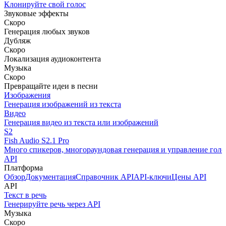
Клонируйте свой голос
Звуковые эффекты
Скоро
Генерация любых звуков
Дубляж
Скоро
Локализация аудиоконтента
Музыка
Скоро
Превращайте идеи в песни
Изображения
Генерация изображений из текста
Видео
Генерация видео из текста или изображений
S2
Fish Audio S2.1 Pro
Много спикеров, многораундовая генерация и управление голо
API
Платформа
Обзор
Документация
Справочник API
API-ключи
Цены API
API
Текст в речь
Генерируйте речь через API
Музыка
Скоро