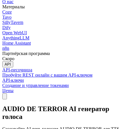
О нас
Материалы
Coze
Tavo
SillyTavern
Dify
Open WebUI
AnythingLLM
Home Assistant
n8n
Партнёрская программа
Скоро
API
API-песочница
Пробуйте REST онлайн с вашим API-ключом
API-ключи
Создание и управление токенами
Цены
AUDIO DE TERROR AI генератор
голоса
Создавайте AI-речь голосом AUDIO DE TERROR для TTS,