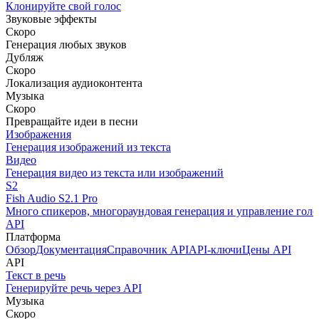
Клонируйте свой голос
Звуковые эффекты
Скоро
Генерация любых звуков
Дубляж
Скоро
Локализация аудиоконтента
Музыка
Скоро
Превращайте идеи в песни
Изображения
Генерация изображений из текста
Видео
Генерация видео из текста или изображений
S2
Fish Audio S2.1 Pro
Много спикеров, многораундовая генерация и управление голо
API
Платформа
Обзор
Документация
Справочник API
API-ключи
Цены API
API
Текст в речь
Генерируйте речь через API
Музыка
Скоро