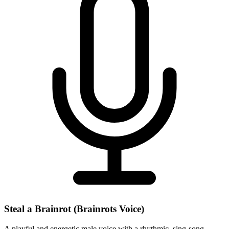
Steal a Brainrot (Brainrots Voice)
A playful and energetic male voice with a rhythmic, sing-song