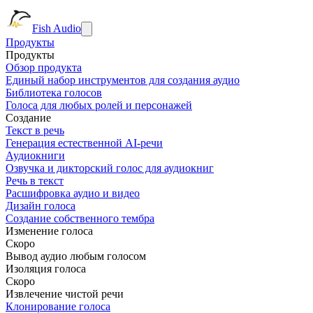
Fish Audio
Продукты
Продукты
Обзор продукта
Единый набор инструментов для создания аудио
Библиотека голосов
Голоса для любых ролей и персонажей
Создание
Текст в речь
Генерация естественной AI-речи
Аудиокниги
Озвучка и дикторский голос для аудиокниг
Речь в текст
Расшифровка аудио и видео
Дизайн голоса
Создание собственного тембра
Изменение голоса
Скоро
Вывод аудио любым голосом
Изоляция голоса
Скоро
Извлечение чистой речи
Клонирование голоса