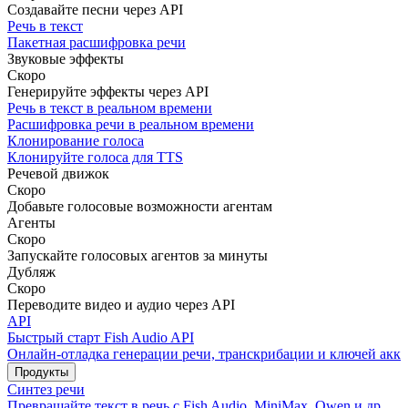
Создавайте песни через API
Речь в текст
Пакетная расшифровка речи
Звуковые эффекты
Скоро
Генерируйте эффекты через API
Речь в текст в реальном времени
Расшифровка речи в реальном времени
Клонирование голоса
Клонируйте голоса для TTS
Речевой движок
Скоро
Добавьте голосовые возможности агентам
Агенты
Скоро
Запускайте голосовых агентов за минуты
Дубляж
Скоро
Переводите видео и аудио через API
API
Быстрый старт Fish Audio API
Онлайн-отладка генерации речи, транскрибации и ключей акка
Продукты
Синтез речи
Превращайте текст в речь с Fish Audio, MiniMax, Qwen и др.