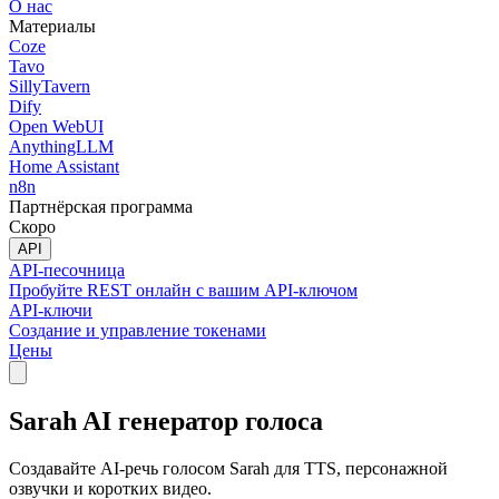
О нас
Материалы
Coze
Tavo
SillyTavern
Dify
Open WebUI
AnythingLLM
Home Assistant
n8n
Партнёрская программа
Скоро
API
API-песочница
Пробуйте REST онлайн с вашим API-ключом
API-ключи
Создание и управление токенами
Цены
Sarah AI генератор голоса
Создавайте AI-речь голосом Sarah для TTS, персонажной
озвучки и коротких видео.