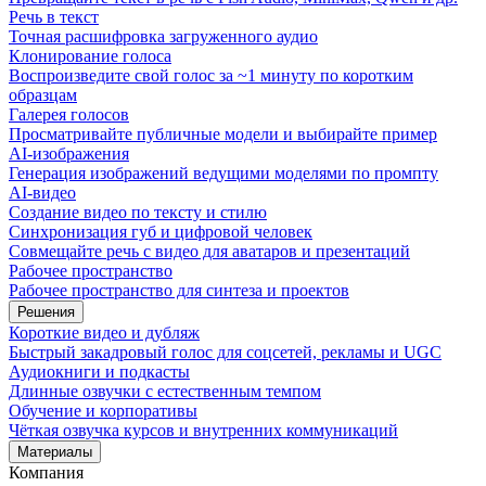
Речь в текст
Точная расшифровка загруженного аудио
Клонирование голоса
Воспроизведите свой голос за ~1 минуту по коротким
образцам
Галерея голосов
Просматривайте публичные модели и выбирайте пример
AI-изображения
Генерация изображений ведущими моделями по промпту
AI-видео
Создание видео по тексту и стилю
Синхронизация губ и цифровой человек
Совмещайте речь с видео для аватаров и презентаций
Рабочее пространство
Рабочее пространство для синтеза и проектов
Решения
Короткие видео и дубляж
Быстрый закадровый голос для соцсетей, рекламы и UGC
Аудиокниги и подкасты
Длинные озвучки с естественным темпом
Обучение и корпоративы
Чёткая озвучка курсов и внутренних коммуникаций
Материалы
Компания