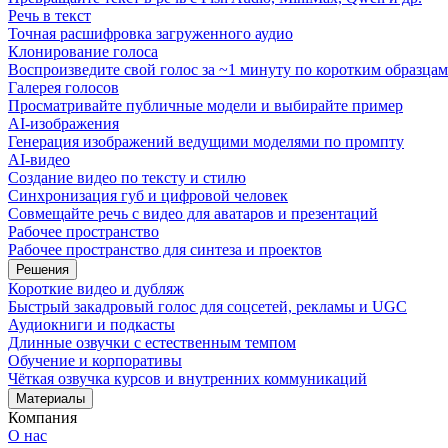
Речь в текст
Точная расшифровка загруженного аудио
Клонирование голоса
Воспроизведите свой голос за ~1 минуту по коротким образцам
Галерея голосов
Просматривайте публичные модели и выбирайте пример
AI-изображения
Генерация изображений ведущими моделями по промпту
AI-видео
Создание видео по тексту и стилю
Синхронизация губ и цифровой человек
Совмещайте речь с видео для аватаров и презентаций
Рабочее пространство
Рабочее пространство для синтеза и проектов
Решения
Короткие видео и дубляж
Быстрый закадровый голос для соцсетей, рекламы и UGC
Аудиокниги и подкасты
Длинные озвучки с естественным темпом
Обучение и корпоративы
Чёткая озвучка курсов и внутренних коммуникаций
Материалы
Компания
О нас