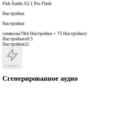
Fish Audio S2.1 Pro Flash
Настройки
Настройки
символы
79
(
4
Настройки
+
75
Настройки
)
Настройки
x
0.5
Настройки
21
Создать
Сгенерированное аудио