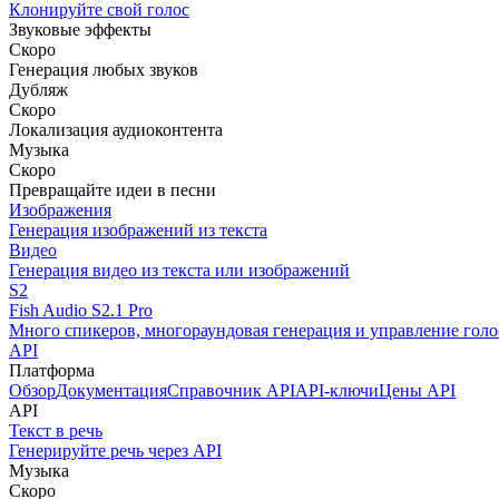
Клонируйте свой голос
Звуковые эффекты
Скоро
Генерация любых звуков
Дубляж
Скоро
Локализация аудиоконтента
Музыка
Скоро
Превращайте идеи в песни
Изображения
Генерация изображений из текста
Видео
Генерация видео из текста или изображений
S2
Fish Audio S2.1 Pro
Много спикеров, многораундовая генерация и управление голо
API
Платформа
Обзор
Документация
Справочник API
API-ключи
Цены API
API
Текст в речь
Генерируйте речь через API
Музыка
Скоро