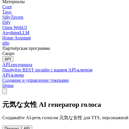
Материалы
Coze
Tavo
SillyTavern
Dify
Open WebUI
AnythingLLM
Home Assistant
n8n
Партнёрская программа
Скоро
API
API-песочница
Пробуйте REST онлайн с вашим API-ключом
API-ключи
Создание и управление токенами
Цены
元気な女性 AI генератор голоса
Создавайте AI-речь голосом 元気な女性 для TTS, персонажной о
Продукт
API