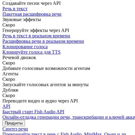
Создавайте песни через API
Речь в текст
Пакетная расшифровка речи
Звуковые эффекты
Скоро
Генерируйте эффекты через API
Речь в текст в реальном времени
Расшифровка речи в реальном времени
Клонирование голоса
Клонируйте голоса для TTS
Речевой движок
Скоро
Добавьте голосовые возможности агентам
Агенты
Скоро
Запускайте голосовых агентов за минуты
Дубляж
Скоро
Переводите видео и аудио через API
API
Быстрый старт Fish Audio API
Онлайн-отладка генерации речи, транскрибации и ключей акка
Продукты
Синтез речи
Превращайте текст в речь с Fish Audio, MiniMax, Qwen и др.