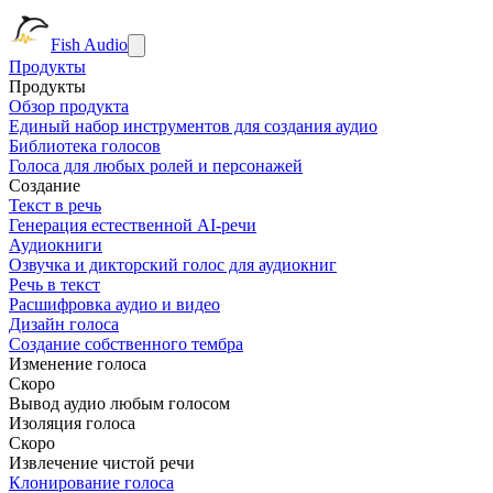
Fish Audio
Продукты
Продукты
Обзор продукта
Единый набор инструментов для создания аудио
Библиотека голосов
Голоса для любых ролей и персонажей
Создание
Текст в речь
Генерация естественной AI-речи
Аудиокниги
Озвучка и дикторский голос для аудиокниг
Речь в текст
Расшифровка аудио и видео
Дизайн голоса
Создание собственного тембра
Изменение голоса
Скоро
Вывод аудио любым голосом
Изоляция голоса
Скоро
Извлечение чистой речи
Клонирование голоса