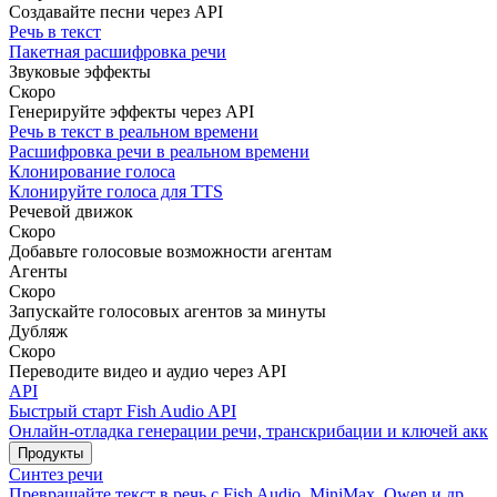
Создавайте песни через API
Речь в текст
Пакетная расшифровка речи
Звуковые эффекты
Скоро
Генерируйте эффекты через API
Речь в текст в реальном времени
Расшифровка речи в реальном времени
Клонирование голоса
Клонируйте голоса для TTS
Речевой движок
Скоро
Добавьте голосовые возможности агентам
Агенты
Скоро
Запускайте голосовых агентов за минуты
Дубляж
Скоро
Переводите видео и аудио через API
API
Быстрый старт Fish Audio API
Онлайн-отладка генерации речи, транскрибации и ключей акка
Продукты
Синтез речи
Превращайте текст в речь с Fish Audio, MiniMax, Qwen и др.