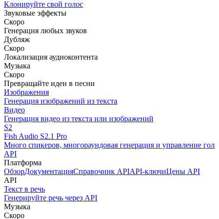
Клонируйте свой голос
Звуковые эффекты
Скоро
Генерация любых звуков
Дубляж
Скоро
Локализация аудиоконтента
Музыка
Скоро
Превращайте идеи в песни
Изображения
Генерация изображений из текста
Видео
Генерация видео из текста или изображений
S2
Fish Audio S2.1 Pro
Много спикеров, многораундовая генерация и управление голо
API
Платформа
Обзор
Документация
Справочник API
API-ключи
Цены API
API
Текст в речь
Генерируйте речь через API
Музыка
Скоро