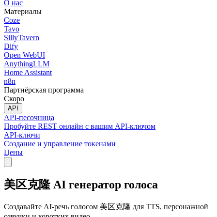
О нас
Материалы
Coze
Tavo
SillyTavern
Dify
Open WebUI
AnythingLLM
Home Assistant
n8n
Партнёрская программа
Скоро
API
API-песочница
Пробуйте REST онлайн с вашим API-ключом
API-ключи
Создание и управление токенами
Цены
美区克隆 AI генератор голоса
Создавайте AI-речь голосом 美区克隆 для TTS, персонажной
озвучки и коротких видео.