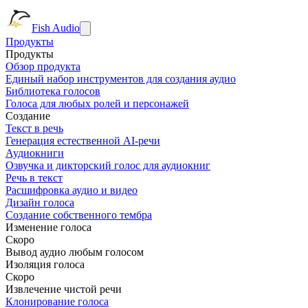
Fish Audio
Продукты
Продукты
Обзор продукта
Единый набор инструментов для создания аудио
Библиотека голосов
Голоса для любых ролей и персонажей
Создание
Текст в речь
Генерация естественной AI-речи
Аудиокниги
Озвучка и дикторский голос для аудиокниг
Речь в текст
Расшифровка аудио и видео
Дизайн голоса
Создание собственного тембра
Изменение голоса
Скоро
Вывод аудио любым голосом
Изоляция голоса
Скоро
Извлечение чистой речи
Клонирование голоса