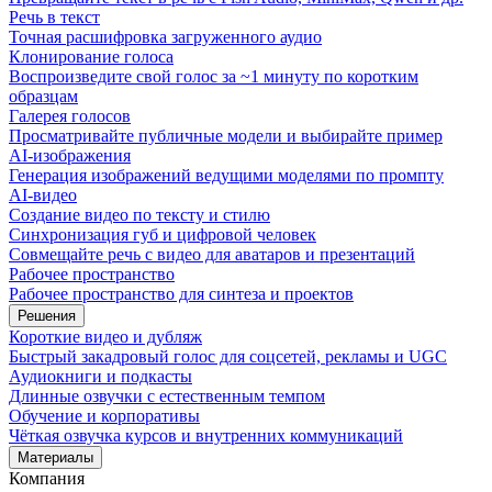
Речь в текст
Точная расшифровка загруженного аудио
Клонирование голоса
Воспроизведите свой голос за ~1 минуту по коротким
образцам
Галерея голосов
Просматривайте публичные модели и выбирайте пример
AI-изображения
Генерация изображений ведущими моделями по промпту
AI-видео
Создание видео по тексту и стилю
Синхронизация губ и цифровой человек
Совмещайте речь с видео для аватаров и презентаций
Рабочее пространство
Рабочее пространство для синтеза и проектов
Решения
Короткие видео и дубляж
Быстрый закадровый голос для соцсетей, рекламы и UGC
Аудиокниги и подкасты
Длинные озвучки с естественным темпом
Обучение и корпоративы
Чёткая озвучка курсов и внутренних коммуникаций
Материалы
Компания