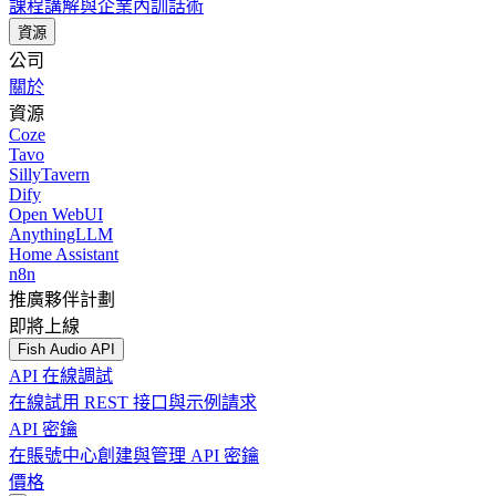
課程講解與企業內訓話術
資源
公司
關於
資源
Coze
Tavo
SillyTavern
Dify
Open WebUI
AnythingLLM
Home Assistant
n8n
推廣夥伴計劃
即將上線
Fish Audio API
API 在線調試
在線試用 REST 接口與示例請求
API 密鑰
在賬號中心創建與管理 API 密鑰
價格