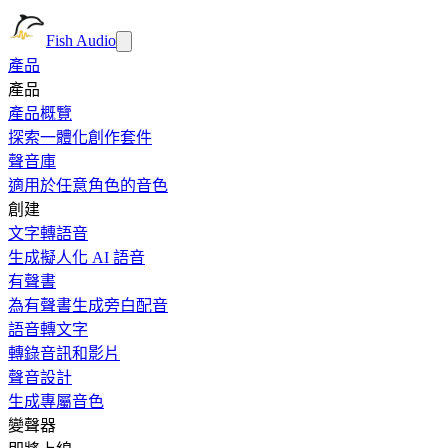
Fish Audio
產品
產品
產品概覽
探索一體化創作套件
聲音庫
適用於任意角色的音色
創建
文字轉語音
生成擬人化 AI 語音
有聲書
為有聲書生成旁白配音
語音轉文字
轉錄音訊和影片
聲音設計
生成專屬音色
變聲器