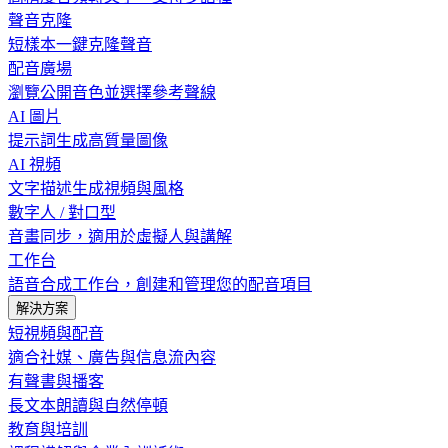
聲音克隆
短樣本一鍵克隆聲音
配音廣場
瀏覽公開音色並選擇參考聲線
AI 圖片
提示詞生成高質量圖像
AI 視頻
文字描述生成視頻與風格
數字人 / 對口型
音畫同步，適用於虛擬人與講解
工作台
語音合成工作台，創建和管理您的配音項目
解決方案
短視頻與配音
適合社媒、廣告與信息流內容
有聲書與播客
長文本朗讀與自然停頓
教育與培訓