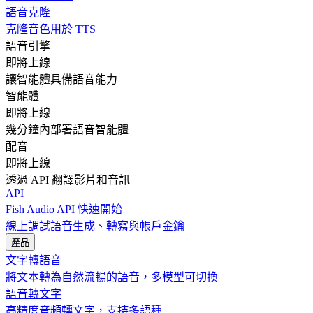
語音克隆
克隆音色用於 TTS
語音引擎
即將上線
讓智能體具備語音能力
智能體
即將上線
幾分鐘內部署語音智能體
配音
即將上線
透過 API 翻譯影片和音訊
API
Fish Audio API 快速開始
線上調試語音生成、轉寫與帳戶金鑰
產品
文字轉語音
將文本轉為自然流暢的語音，多模型可切換
語音轉文字
高精度音頻轉文字，支持多語種