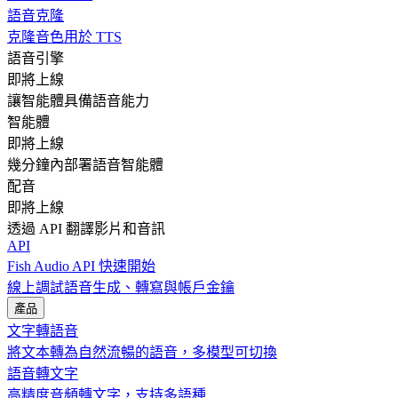
語音克隆
克隆音色用於 TTS
語音引擎
即將上線
讓智能體具備語音能力
智能體
即將上線
幾分鐘內部署語音智能體
配音
即將上線
透過 API 翻譯影片和音訊
API
Fish Audio API 快速開始
線上調試語音生成、轉寫與帳戶金鑰
產品
文字轉語音
將文本轉為自然流暢的語音，多模型可切換
語音轉文字
高精度音頻轉文字，支持多語種