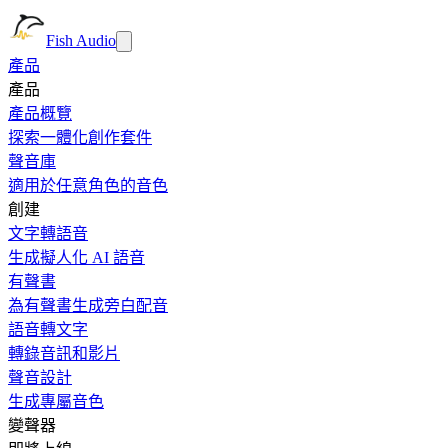
Fish Audio
產品
產品
產品概覽
探索一體化創作套件
聲音庫
適用於任意角色的音色
創建
文字轉語音
生成擬人化 AI 語音
有聲書
為有聲書生成旁白配音
語音轉文字
轉錄音訊和影片
聲音設計
生成專屬音色
變聲器