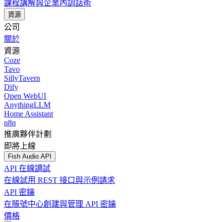
課程講解與企業內訓話術
資源
公司
關於
資源
Coze
Tavo
SillyTavern
Dify
Open WebUI
AnythingLLM
Home Assistant
n8n
推廣夥伴計劃
即將上線
Fish Audio API
API 在線調試
在線試用 REST 接口與示例請求
API 密鑰
在賬號中心創建與管理 API 密鑰
價格