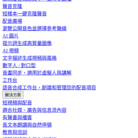
聲音克隆
短樣本一鍵克隆聲音
配音廣場
瀏覽公開音色並選擇參考聲線
AI 圖片
提示詞生成高質量圖像
AI 視頻
文字描述生成視頻與風格
數字人 / 對口型
音畫同步，適用於虛擬人與講解
工作台
語音合成工作台，創建和管理您的配音項目
解決方案
短視頻與配音
適合社媒、廣告與信息流內容
有聲書與播客
長文本朗讀與自然停頓
教育與培訓