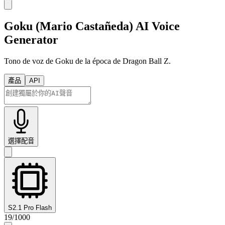
Goku (Mario Castañeda) AI Voice
Generator
Tono de voz de Goku de la época de Dragon Ball Z.
產品
API
選擇配音
S2.1 Pro Flash
19
/
1000