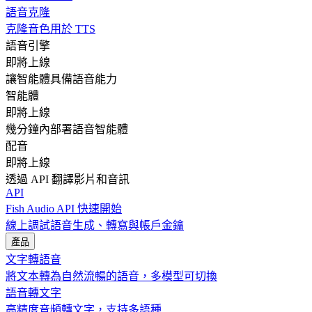
語音克隆
克隆音色用於 TTS
語音引擎
即將上線
讓智能體具備語音能力
智能體
即將上線
幾分鐘內部署語音智能體
配音
即將上線
透過 API 翻譯影片和音訊
API
Fish Audio API 快速開始
線上調試語音生成、轉寫與帳戶金鑰
產品
文字轉語音
將文本轉為自然流暢的語音，多模型可切換
語音轉文字
高精度音頻轉文字，支持多語種