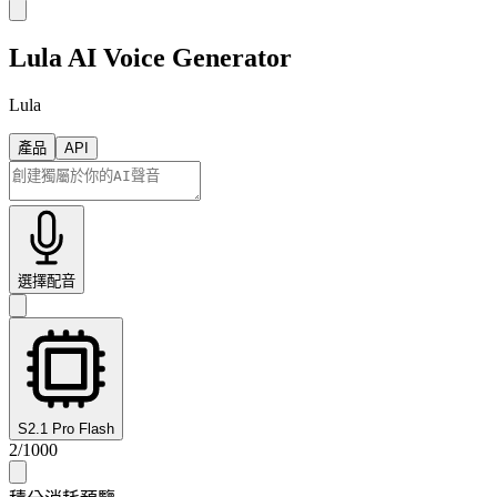
Lula AI Voice Generator
Lula
產品
API
選擇配音
S2.1 Pro Flash
2
/
1000