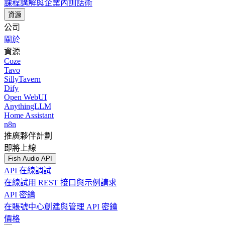
課程講解與企業內訓話術
資源
公司
關於
資源
Coze
Tavo
SillyTavern
Dify
Open WebUI
AnythingLLM
Home Assistant
n8n
推廣夥伴計劃
即將上線
Fish Audio API
API 在線調試
在線試用 REST 接口與示例請求
API 密鑰
在賬號中心創建與管理 API 密鑰
價格