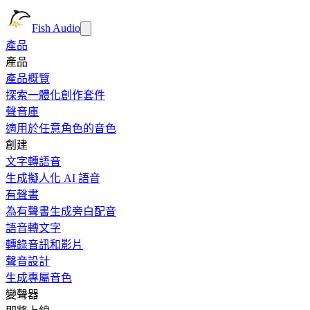
Fish Audio
產品
產品
產品概覽
探索一體化創作套件
聲音庫
適用於任意角色的音色
創建
文字轉語音
生成擬人化 AI 語音
有聲書
為有聲書生成旁白配音
語音轉文字
轉錄音訊和影片
聲音設計
生成專屬音色
變聲器