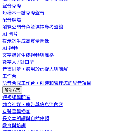
聲音克隆
短樣本一鍵克隆聲音
配音廣場
瀏覽公開音色並選擇參考聲線
AI 圖片
提示詞生成高質量圖像
AI 視頻
文字描述生成視頻與風格
數字人 / 對口型
音畫同步，適用於虛擬人與講解
工作台
語音合成工作台，創建和管理您的配音項目
解決方案
短視頻與配音
適合社媒、廣告與信息流內容
有聲書與播客
長文本朗讀與自然停頓
教育與培訓