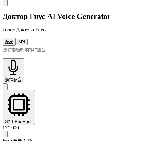
Доктор Гнус AI Voice Generator
Голос Доктора Гнуса
產品
API
選擇配音
S2.1 Pro Flash
17
/
1000