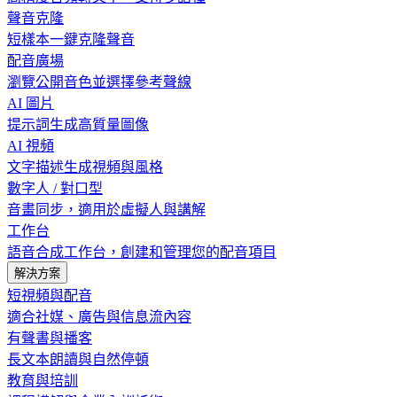
聲音克隆
短樣本一鍵克隆聲音
配音廣場
瀏覽公開音色並選擇參考聲線
AI 圖片
提示詞生成高質量圖像
AI 視頻
文字描述生成視頻與風格
數字人 / 對口型
音畫同步，適用於虛擬人與講解
工作台
語音合成工作台，創建和管理您的配音項目
解決方案
短視頻與配音
適合社媒、廣告與信息流內容
有聲書與播客
長文本朗讀與自然停頓
教育與培訓