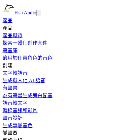
Fish Audio
產品
產品
產品概覽
探索一體化創作套件
聲音庫
適用於任意角色的音色
創建
文字轉語音
生成擬人化 AI 語音
有聲書
為有聲書生成旁白配音
語音轉文字
轉錄音訊和影片
聲音設計
生成專屬音色
變聲器