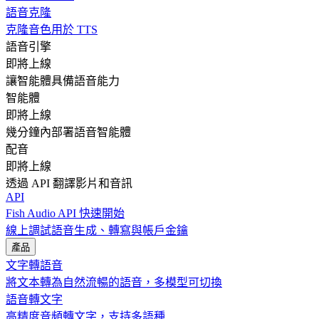
語音克隆
克隆音色用於 TTS
語音引擎
即將上線
讓智能體具備語音能力
智能體
即將上線
幾分鐘內部署語音智能體
配音
即將上線
透過 API 翻譯影片和音訊
API
Fish Audio API 快速開始
線上調試語音生成、轉寫與帳戶金鑰
產品
文字轉語音
將文本轉為自然流暢的語音，多模型可切換
語音轉文字
高精度音頻轉文字，支持多語種