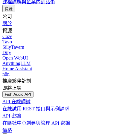
課程講解與企業內訓話術
資源
公司
關於
資源
Coze
Tavo
SillyTavern
Dify
Open WebUI
AnythingLLM
Home Assistant
n8n
推廣夥伴計劃
即將上線
Fish Audio API
API 在線調試
在線試用 REST 接口與示例請求
API 密鑰
在賬號中心創建與管理 API 密鑰
價格