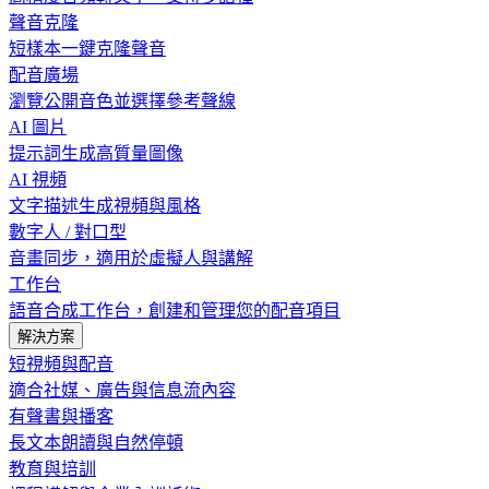
聲音克隆
短樣本一鍵克隆聲音
配音廣場
瀏覽公開音色並選擇參考聲線
AI 圖片
提示詞生成高質量圖像
AI 視頻
文字描述生成視頻與風格
數字人 / 對口型
音畫同步，適用於虛擬人與講解
工作台
語音合成工作台，創建和管理您的配音項目
解決方案
短視頻與配音
適合社媒、廣告與信息流內容
有聲書與播客
長文本朗讀與自然停頓
教育與培訓