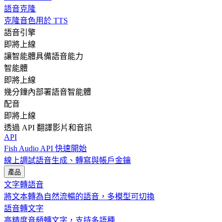
語音克隆
克隆音色用於 TTS
語音引擎
即將上線
讓智能體具備語音能力
智能體
即將上線
幾分鐘內部署語音智能體
配音
即將上線
透過 API 翻譯影片和音訊
API
Fish Audio API 快速開始
線上調試語音生成、轉寫與帳戶金鑰
產品
文字轉語音
將文本轉為自然流暢的語音，多模型可切換
語音轉文字
高精度音頻轉文字，支持多語種