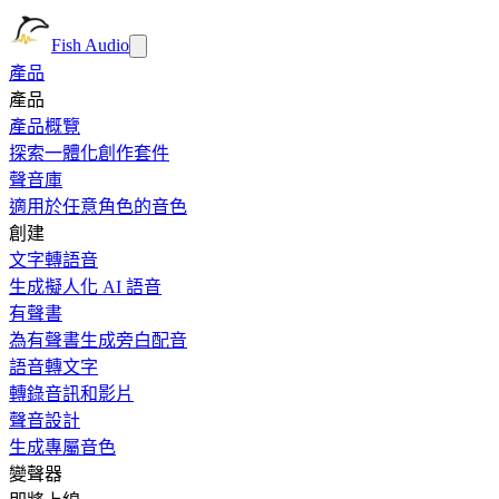
Fish Audio
產品
產品
產品概覽
探索一體化創作套件
聲音庫
適用於任意角色的音色
創建
文字轉語音
生成擬人化 AI 語音
有聲書
為有聲書生成旁白配音
語音轉文字
轉錄音訊和影片
聲音設計
生成專屬音色
變聲器