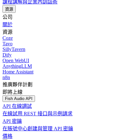
課程講解與企業內訓話術
資源
公司
關於
資源
Coze
Tavo
SillyTavern
Dify
Open WebUI
AnythingLLM
Home Assistant
n8n
推廣夥伴計劃
即將上線
Fish Audio API
API 在線調試
在線試用 REST 接口與示例請求
API 密鑰
在賬號中心創建與管理 API 密鑰
價格