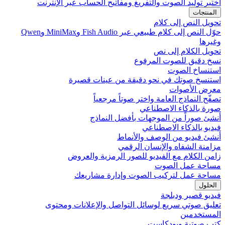
اختبر توليد الصوت والتفريغ ومفاتيح الحساب عبر الإنترنت
المنتجات
تحويل النص إلى كلام
حوّل النص إلى كلام طبيعي عبر Fish Audio وMiniMax وQwen
وغيرها
تحويل الكلام إلى نص
نسخ دقيق للصوت المرفوع
استنساخ الصوت
استنسخ صوتك في نحو دقيقة من عينات قصيرة
معرض الأصوات
تصفّح النماذج العامة واختر صوتاً مرجعياً
صورة بالذكاء الاصطناعي
أنشئ صوراً من الموجهات بأفضل النماذج
فيديو بالذكاء الاصطناعي
أنشئ فيديو من الوصف والأنماط
مزامنة الشفاه والإنسان الرقمي
زامن الكلام مع الفيديو للصور الرمزية والعروض
مساحة عمل الصوت
مساحة عمل لتركيب الصوت وإدارة مشاريعك
الحلول
فيديو قصير ودبلجة
تعليق صوتي سريع لوسائل التواصل والإعلانات ومحتوى
المستخدمين
كتب صوتية وبودكاست