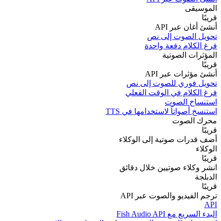
الموسيقى
قريبًا
أنشئ أغان عبر API
تحويل الصوت إلى نص
فرغ الكلام دفعة واحدة
المؤثرات الصوتية
قريبًا
أنشئ مؤثرات عبر API
تحويل فوري للصوت إلى نص
فرغ الكلام في الوقت الفعلي
استنساخ الصوت
استنسخ أصواتاً لاستخدامها في TTS
محرك الصوت
قريبًا
أضف قدرات صوتية إلى الوكلاء
الوكلاء
قريبًا
انشر وكلاء صوتيين خلال دقائق
الدبلجة
قريبًا
ترجم الفيديو والصوت عبر API
API
البدء السريع مع Fish Audio API