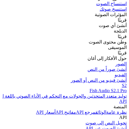
استنساخ الصوت
استنسخ صوتك
المؤثرات الصوتية
قريبًا
أنشئ أي صوت
الدبلجة
قريبًا
وطن محتوى الصوت
الموسيقى
قريبًا
حول الأفكار إلى أغان
الصور
أنشئ صوراً من النص
الفيديو
أنشئ فيديو من النص أو الصور
S2
Fish Audio S2.1 Pro
توليد متعدد المتحدثين والجولات مع التحكم في الأداء الصوتي باللغة الط
API
المنصة
نظرة عامة
الوثائق
مرجع API
مفاتيح API
أسعار API
API
تحويل النص إلى صوت
أنشئ الصوت عبر API