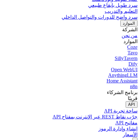
سرد طويل بإيقاع طبيعي
التعليم والتدريب
سرد واضح للدورات والتواصل الداخلي
الموارد
الشركة
من نحن
الموارد
Coze
Tavo
SillyTavern
Dify
Open WebUI
AnythingLLM
Home Assistant
n8n
برنامج الشركاء
قريبًا
API
ساحة تجربة API
جرّب نقاط REST عبر الإنترنت بمفتاح API
مفاتيح API
إنشاء وإدارة الرموز
الأسعار