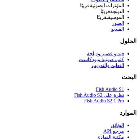
المؤثرات الصوتية
قريبًا
الدبلجة
قريبًا
الموسيقى
قريبًا
الصور
الفيديو
الحلول
فيديو قصير ودبلجة
كتب صوتية وبودكاست
التعليم والتدريب
البحث
Fish Audio S1
نظرة على Fish Audio S2
Fish Audio S2.1 Pro
الموارد
الوثائق
مرجع API
مكتبة النماذج