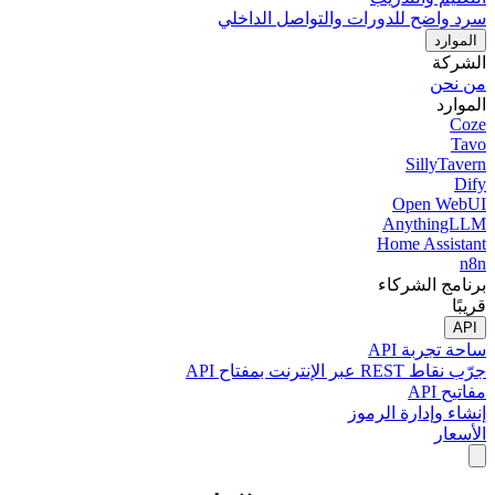
سرد واضح للدورات والتواصل الداخلي
الموارد
الشركة
من نحن
الموارد
Coze
Tavo
SillyTavern
Dify
Open WebUI
AnythingLLM
Home Assistant
n8n
برنامج الشركاء
قريبًا
API
ساحة تجربة API
جرّب نقاط REST عبر الإنترنت بمفتاح API
مفاتيح API
إنشاء وإدارة الرموز
الأسعار