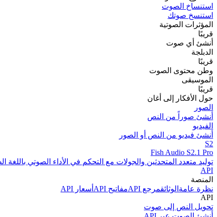
استنساخ الصوت
استنسخ صوتك
المؤثرات الصوتية
قريبًا
أنشئ أي صوت
الدبلجة
قريبًا
وطن محتوى الصوت
الموسيقى
قريبًا
حول الأفكار إلى أغان
الصور
أنشئ صوراً من النص
الفيديو
أنشئ فيديو من النص أو الصور
S2
Fish Audio S2.1 Pro
توليد متعدد المتحدثين والجولات مع التحكم في الأداء الصوتي باللغة الط
API
المنصة
نظرة عامة
الوثائق
مرجع API
مفاتيح API
أسعار API
API
تحويل النص إلى صوت
أنشئ الصوت عبر API