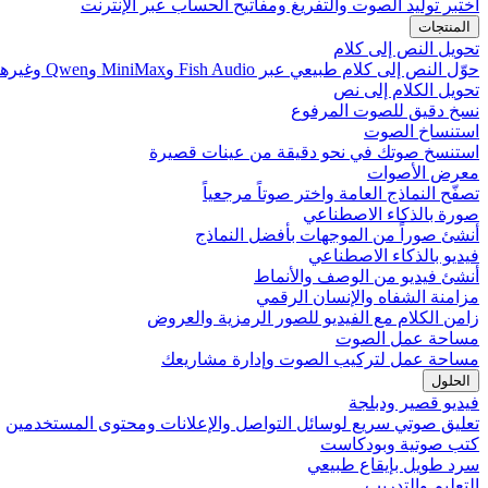
اختبر توليد الصوت والتفريغ ومفاتيح الحساب عبر الإنترنت
المنتجات
تحويل النص إلى كلام
حوّل النص إلى كلام طبيعي عبر Fish Audio وMiniMax وQwen وغيرها
تحويل الكلام إلى نص
نسخ دقيق للصوت المرفوع
استنساخ الصوت
استنسخ صوتك في نحو دقيقة من عينات قصيرة
معرض الأصوات
تصفّح النماذج العامة واختر صوتاً مرجعياً
صورة بالذكاء الاصطناعي
أنشئ صوراً من الموجهات بأفضل النماذج
فيديو بالذكاء الاصطناعي
أنشئ فيديو من الوصف والأنماط
مزامنة الشفاه والإنسان الرقمي
زامن الكلام مع الفيديو للصور الرمزية والعروض
مساحة عمل الصوت
مساحة عمل لتركيب الصوت وإدارة مشاريعك
الحلول
فيديو قصير ودبلجة
تعليق صوتي سريع لوسائل التواصل والإعلانات ومحتوى المستخدمين
كتب صوتية وبودكاست
سرد طويل بإيقاع طبيعي
التعليم والتدريب