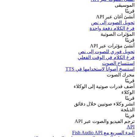
الموسيقى
قريبًا
أنشئ أغان عبر API
تحويل الصوت إلى نص
فرغ الكلام دفعة واحدة
المؤثرات الصوتية
قريبًا
أنشئ مؤثرات عبر API
تحويل فوري للصوت إلى نص
فرغ الكلام في الوقت الفعلي
استنساخ الصوت
استنسخ أصواتاً لاستخدامها في TTS
محرك الصوت
قريبًا
أضف قدرات صوتية إلى الوكلاء
الوكلاء
قريبًا
انشر وكلاء صوتيين خلال دقائق
الدبلجة
قريبًا
ترجم الفيديو والصوت عبر API
API
البدء السريع مع Fish Audio API