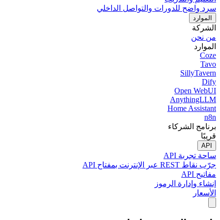
سرد واضح للدورات والتواصل الداخلي
الموارد
الشركة
من نحن
الموارد
Coze
Tavo
SillyTavern
Dify
Open WebUI
AnythingLLM
Home Assistant
n8n
برنامج الشركاء
قريبًا
API
ساحة تجربة API
جرّب نقاط REST عبر الإنترنت بمفتاح API
مفاتيح API
إنشاء وإدارة الرموز
الأسعار