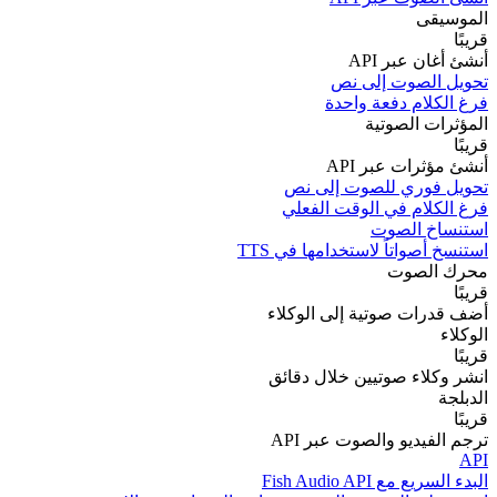
الموسيقى
قريبًا
أنشئ أغان عبر API
تحويل الصوت إلى نص
فرغ الكلام دفعة واحدة
المؤثرات الصوتية
قريبًا
أنشئ مؤثرات عبر API
تحويل فوري للصوت إلى نص
فرغ الكلام في الوقت الفعلي
استنساخ الصوت
استنسخ أصواتاً لاستخدامها في TTS
محرك الصوت
قريبًا
أضف قدرات صوتية إلى الوكلاء
الوكلاء
قريبًا
انشر وكلاء صوتيين خلال دقائق
الدبلجة
قريبًا
ترجم الفيديو والصوت عبر API
API
البدء السريع مع Fish Audio API