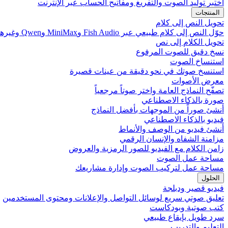
اختبر توليد الصوت والتفريغ ومفاتيح الحساب عبر الإنترنت
المنتجات
تحويل النص إلى كلام
حوّل النص إلى كلام طبيعي عبر Fish Audio وMiniMax وQwen وغيرها
تحويل الكلام إلى نص
نسخ دقيق للصوت المرفوع
استنساخ الصوت
استنسخ صوتك في نحو دقيقة من عينات قصيرة
معرض الأصوات
تصفّح النماذج العامة واختر صوتاً مرجعياً
صورة بالذكاء الاصطناعي
أنشئ صوراً من الموجهات بأفضل النماذج
فيديو بالذكاء الاصطناعي
أنشئ فيديو من الوصف والأنماط
مزامنة الشفاه والإنسان الرقمي
زامن الكلام مع الفيديو للصور الرمزية والعروض
مساحة عمل الصوت
مساحة عمل لتركيب الصوت وإدارة مشاريعك
الحلول
فيديو قصير ودبلجة
تعليق صوتي سريع لوسائل التواصل والإعلانات ومحتوى المستخدمين
كتب صوتية وبودكاست
سرد طويل بإيقاع طبيعي
التعليم والتدريب