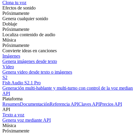
Clona tu voz
Efectos de sonido
Próximamente
Genera cualquier sonido
Doblaje
Próximamente
Localiza contenido de audio
Música
Próximamente
Convierte ideas en canciones
Imágenes
Genera imágenes desde texto
Vídeo
Genera video desde texto o imágenes
S2
Fish Audio S2.1 Pro
Generación multi-hablante y multi-turno con control de la voz mediant
API
Plataforma
Resumen
Documentación
Referencia API
Claves API
Precios API
API
Texto a voz
Genera voz mediante API
Música
Próximamente