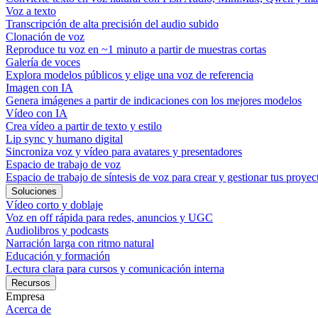
Voz a texto
Transcripción de alta precisión del audio subido
Clonación de voz
Reproduce tu voz en ~1 minuto a partir de muestras cortas
Galería de voces
Explora modelos públicos y elige una voz de referencia
Imagen con IA
Genera imágenes a partir de indicaciones con los mejores modelos
Vídeo con IA
Crea vídeo a partir de texto y estilo
Lip sync y humano digital
Sincroniza voz y vídeo para avatares y presentadores
Espacio de trabajo de voz
Espacio de trabajo de síntesis de voz para crear y gestionar tus proyec
Soluciones
Vídeo corto y doblaje
Voz en off rápida para redes, anuncios y UGC
Audiolibros y podcasts
Narración larga con ritmo natural
Educación y formación
Lectura clara para cursos y comunicación interna
Recursos
Empresa
Acerca de