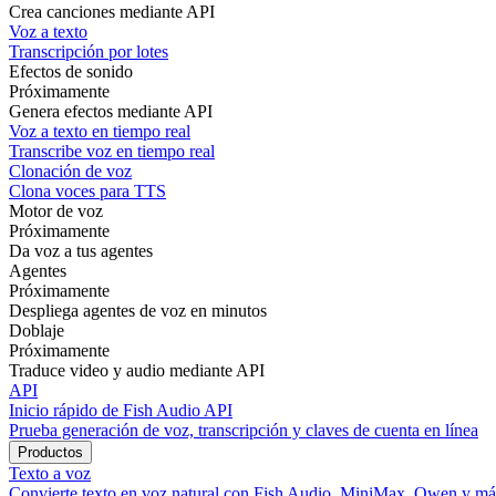
Crea canciones mediante API
Voz a texto
Transcripción por lotes
Efectos de sonido
Próximamente
Genera efectos mediante API
Voz a texto en tiempo real
Transcribe voz en tiempo real
Clonación de voz
Clona voces para TTS
Motor de voz
Próximamente
Da voz a tus agentes
Agentes
Próximamente
Despliega agentes de voz en minutos
Doblaje
Próximamente
Traduce video y audio mediante API
API
Inicio rápido de Fish Audio API
Prueba generación de voz, transcripción y claves de cuenta en línea
Productos
Texto a voz
Convierte texto en voz natural con Fish Audio, MiniMax, Qwen y má