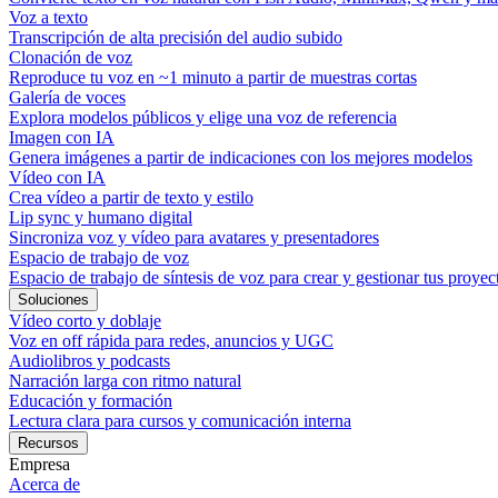
Voz a texto
Transcripción de alta precisión del audio subido
Clonación de voz
Reproduce tu voz en ~1 minuto a partir de muestras cortas
Galería de voces
Explora modelos públicos y elige una voz de referencia
Imagen con IA
Genera imágenes a partir de indicaciones con los mejores modelos
Vídeo con IA
Crea vídeo a partir de texto y estilo
Lip sync y humano digital
Sincroniza voz y vídeo para avatares y presentadores
Espacio de trabajo de voz
Espacio de trabajo de síntesis de voz para crear y gestionar tus proyec
Soluciones
Vídeo corto y doblaje
Voz en off rápida para redes, anuncios y UGC
Audiolibros y podcasts
Narración larga con ritmo natural
Educación y formación
Lectura clara para cursos y comunicación interna
Recursos
Empresa
Acerca de