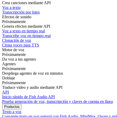
Crea canciones mediante API
Voz a texto
Transcripción por lotes
Efectos de sonido
Próximamente
Genera efectos mediante API
Voz a texto en tiempo real
Transcribe voz en tiempo real
Clonación de voz
Clona voces para TTS
Motor de voz
Próximamente
Da voz a tus agentes
Agentes
Próximamente
Despliega agentes de voz en minutos
Doblaje
Próximamente
Traduce video y audio mediante API
API
Inicio rápido de Fish Audio API
Prueba generación de voz, transcripción y claves de cuenta en línea
Productos
Texto a voz
Convierte texto en voz natural con Fish Audio, MiniMax, Qwen y má