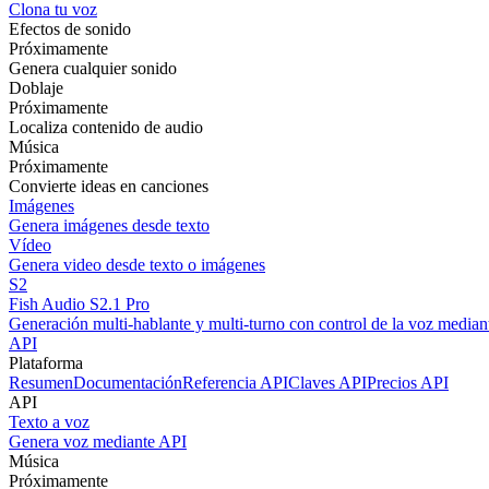
Clona tu voz
Efectos de sonido
Próximamente
Genera cualquier sonido
Doblaje
Próximamente
Localiza contenido de audio
Música
Próximamente
Convierte ideas en canciones
Imágenes
Genera imágenes desde texto
Vídeo
Genera video desde texto o imágenes
S2
Fish Audio S2.1 Pro
Generación multi-hablante y multi-turno con control de la voz mediant
API
Plataforma
Resumen
Documentación
Referencia API
Claves API
Precios API
API
Texto a voz
Genera voz mediante API
Música
Próximamente