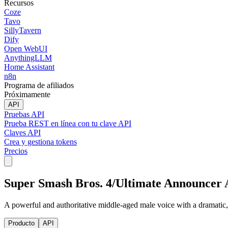
Recursos
Coze
Tavo
SillyTavern
Dify
Open WebUI
AnythingLLM
Home Assistant
n8n
Programa de afiliados
Próximamente
API
Pruebas API
Prueba REST en línea con tu clave API
Claves API
Crea y gestiona tokens
Precios
Super Smash Bros. 4/Ultimate Announcer 
A powerful and authoritative middle-aged male voice with a dramatic, 
Producto
API