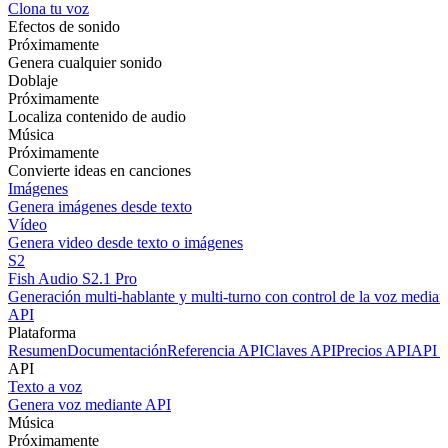
Clona tu voz
Efectos de sonido
Próximamente
Genera cualquier sonido
Doblaje
Próximamente
Localiza contenido de audio
Música
Próximamente
Convierte ideas en canciones
Imágenes
Genera imágenes desde texto
Vídeo
Genera video desde texto o imágenes
S2
Fish Audio S2.1 Pro
Generación multi-hablante y multi-turno con control de la voz mediant
API
Plataforma
Resumen
Documentación
Referencia API
Claves API
Precios API
API P
API
Texto a voz
Genera voz mediante API
Música
Próximamente