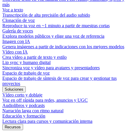
más
Voz a texto
Transcripción de alta precisión del audio subido
Clonación de voz
Reproduce tu voz en ~1 minuto a partir de muestras cortas
Galería de voces
Explora modelos públicos y elige una voz de referencia
Imagen con IA
Genera imágenes a partir de indicaciones con los mejores modelos
Vídeo con IA
Crea vídeo a partir de texto y estilo
Lip sync y humano digital
Sincroniza voz y vídeo para avatares y presentadores
Espacio de trabajo de voz
Espacio de trabajo de síntesis de voz para crear y gestionar tus
proyectos
Soluciones
Vídeo corto y doblaje
Voz en off rápida para redes, anuncios y UGC
Audiolibros y podcasts
Narración larga con ritmo natural
Educación y formación
Lectura clara para cursos y comunicación interna
Recursos