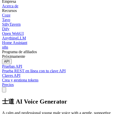
Empresa
Acerca de
Recursos
Coze
Tavo
SillyTavern
Dify
Open WebUI
AnythingLLM
Home Assistant
n8n
Programa de afiliados
Próximamente
API
Pruebas API
Prueba REST en línea con tu clave API
Claves API
Crea y gestiona tokens
Precios
士道 AI Voice Generator
A calm and professional young male voice with a gentle, supportive