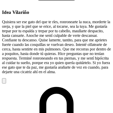
Idea Vilariño
Quisiera ser ese gato del que te ríes, ronronearte la nuca, morderte la
oreja, y que la piel que se erice, al tocarse, sea la tuya. Me gustaría
trepar por tu espalda y trepar por tu cabello, maullarte despacito,
hasta cansarte. Anoche me sentí culpable de verte descansar.
Confiaste tu descanso. Quise lamerte, tantito, para que me aprietes
fuerte cuando las cosquillas se vuelvan deseo. Intenté olfatearte de
cerca, hasta sentirte en mis pulmones. Que me recorras por dentro de
a poquitos, hasta donde tú quieras. Hice preguntas que no tenían
respuesta. Terminé ronroneando en tus piernas, y me sentí hipócrita
al cuidar tu sueño, porque era yo quien quería quitártelo. Si yo fuera
ese gato que te da paz, me gustaría arañarte de vez en cuando, para
dejarte una cicatriz ahí en el alma.