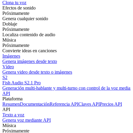
Clona tu voz
Efectos de sonido
Próximamente
Genera cualquier sonido
Doblaje
Próximamente
Localiza contenido de audio
Música
Próximamente
Convierte ideas en canciones
Imágenes
Genera imágenes desde texto
Vídeo
Genera video desde texto o imágenes
S2
Fish Audio S2.1 Pro
Generación multi-hablante y multi-turno con control de la voz mediant
API
Plataforma
Resumen
Documentación
Referencia API
Claves API
Precios API
API
Texto a voz
Genera voz mediante API
Música
Próximamente