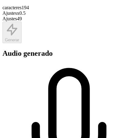
caracteres
194
Ajustes
x
0.5
Ajustes
49
Generar
Audio generado