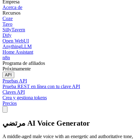
Empresa
Acerca de
Recursos
Coze
Tavo
SillyTavern
Dify
Open WebUI
AnythingLLM
Home Assistant
n8n
Programa de afiliados
Próximamente
API
Pruebas API
Prueba REST en línea con tu clave API
Claves API
Crea y gestiona tokens
Precios
مرتضي AI Voice Generator
A middle-aged male voice with an energetic and authoritative tone,