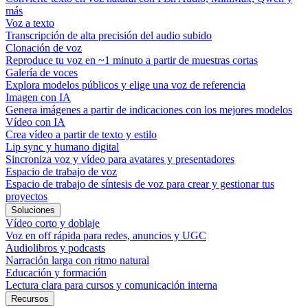
más
Voz a texto
Transcripción de alta precisión del audio subido
Clonación de voz
Reproduce tu voz en ~1 minuto a partir de muestras cortas
Galería de voces
Explora modelos públicos y elige una voz de referencia
Imagen con IA
Genera imágenes a partir de indicaciones con los mejores modelos
Vídeo con IA
Crea vídeo a partir de texto y estilo
Lip sync y humano digital
Sincroniza voz y vídeo para avatares y presentadores
Espacio de trabajo de voz
Espacio de trabajo de síntesis de voz para crear y gestionar tus
proyectos
Soluciones
Vídeo corto y doblaje
Voz en off rápida para redes, anuncios y UGC
Audiolibros y podcasts
Narración larga con ritmo natural
Educación y formación
Lectura clara para cursos y comunicación interna
Recursos