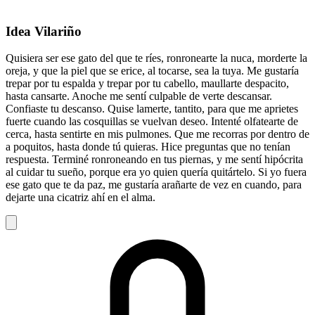
Idea Vilariño
Quisiera ser ese gato del que te ríes, ronronearte la nuca, morderte la
oreja, y que la piel que se erice, al tocarse, sea la tuya. Me gustaría
trepar por tu espalda y trepar por tu cabello, maullarte despacito,
hasta cansarte. Anoche me sentí culpable de verte descansar.
Confiaste tu descanso. Quise lamerte, tantito, para que me aprietes
fuerte cuando las cosquillas se vuelvan deseo. Intenté olfatearte de
cerca, hasta sentirte en mis pulmones. Que me recorras por dentro de
a poquitos, hasta donde tú quieras. Hice preguntas que no tenían
respuesta. Terminé ronroneando en tus piernas, y me sentí hipócrita
al cuidar tu sueño, porque era yo quien quería quitártelo. Si yo fuera
ese gato que te da paz, me gustaría arañarte de vez en cuando, para
dejarte una cicatriz ahí en el alma.