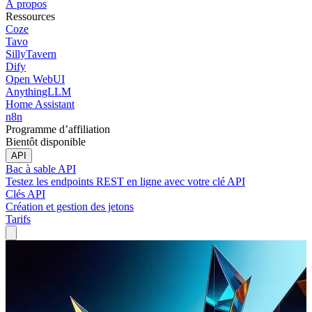
À propos
Ressources
Coze
Tavo
SillyTavern
Dify
Open WebUI
AnythingLLM
Home Assistant
n8n
Programme d’affiliation
Bientôt disponible
API
Bac à sable API
Testez les endpoints REST en ligne avec votre clé API
Clés API
Création et gestion des jetons
Tarifs