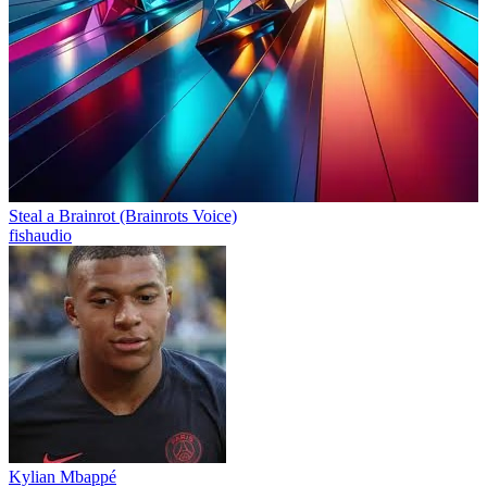
Steal a Brainrot (Brainrots Voice)
fishaudio
Kylian Mbappé