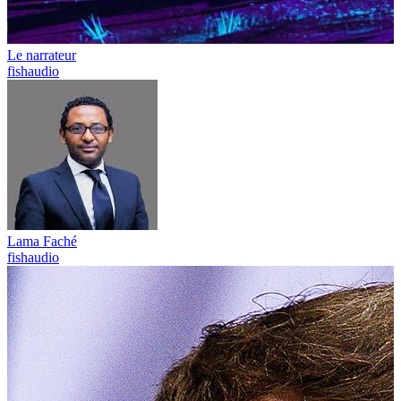
Le narrateur
fishaudio
Lama Faché
fishaudio