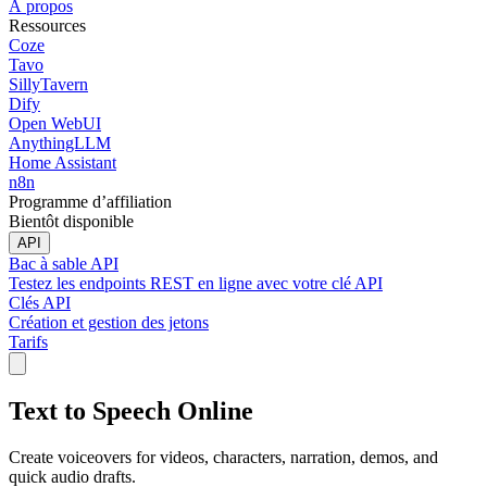
À propos
Ressources
Coze
Tavo
SillyTavern
Dify
Open WebUI
AnythingLLM
Home Assistant
n8n
Programme d’affiliation
Bientôt disponible
API
Bac à sable API
Testez les endpoints REST en ligne avec votre clé API
Clés API
Création et gestion des jetons
Tarifs
Text to Speech Online
Create voiceovers for videos, characters, narration, demos, and
quick audio drafts.