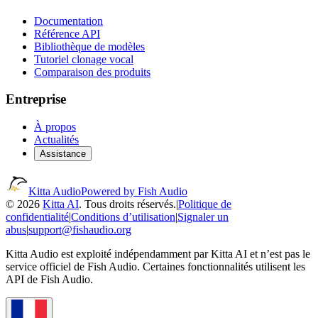
Documentation
Référence API
Bibliothèque de modèles
Tutoriel clonage vocal
Comparaison des produits
Entreprise
À propos
Actualités
Assistance
Kitta Audio
Powered by Fish Audio
© 2026
Kitta AI
. Tous droits réservés.
|
Politique de
confidentialité
|
Conditions d’utilisation
|
Signaler un
abus
|
support@fishaudio.org
Kitta Audio est exploité indépendamment par Kitta AI et n’est pas le
service officiel de Fish Audio. Certaines fonctionnalités utilisent les
API de Fish Audio.