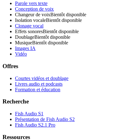
Parole vers texte
Conception de voix
Changeur de voix
Bientôt disponible
Isolation vocale
Bientôt disponible
Clonage vocal
Effets sonores
Bientôt disponible
Doublage
Bientôt disponible
Musique
Bientôt disponible
Images IA
Vidéo
Offres
Courtes vidéos et doublage
Livres audio et podcasts
Formation et éducation
Recherche
Fish Audio S1
Présentation de Fish Audio S2
Fish Audio S2.1 Pro
Ressources