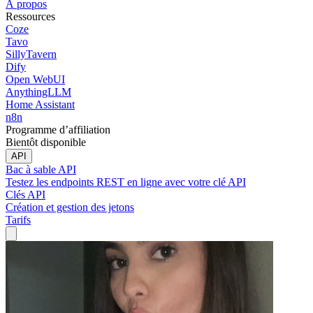
À propos
Ressources
Coze
Tavo
SillyTavern
Dify
Open WebUI
AnythingLLM
Home Assistant
n8n
Programme d’affiliation
Bientôt disponible
API
Bac à sable API
Testez les endpoints REST en ligne avec votre clé API
Clés API
Création et gestion des jetons
Tarifs