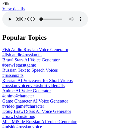
Fille
View details
Popular Topics
Fish Audio Russian Voice Generator
#
fish audio
#
russian tts
Brawl Stars AI Voice Generator
#
brawl stars
#
game
Russian Text to Speech Voices
#
russian
#
tts
Russian AI Voiceover for Short Videos
#
russian voiceover
#
short video
#
tts
Anime AI Voice Generator
#
anime
#
character
Game Character AI Voice Generator
#
video game
#
character
Doug Brawl Stars AI Voice Generator
#
brawl stars
#
doug
Mita MiSide Russian AI Voice Generator
#
miside
#
russian voice