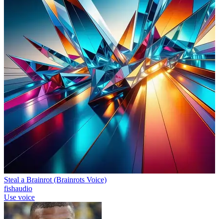
Steal a Brainrot (Brainrots Voice)
fishaudio
Use voice