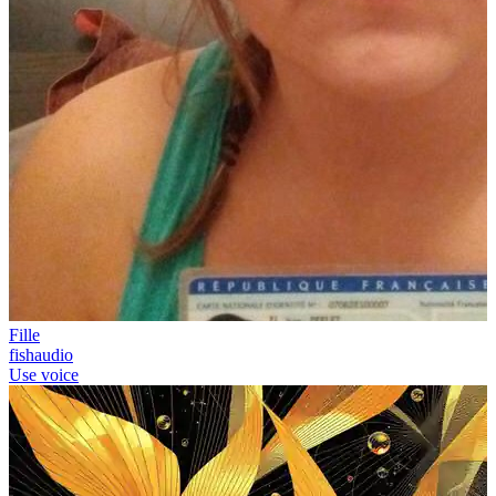
Fille
fishaudio
Use voice