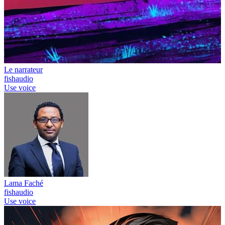
Le narrateur
fishaudio
Use voice
Lama Faché
fishaudio
Use voice