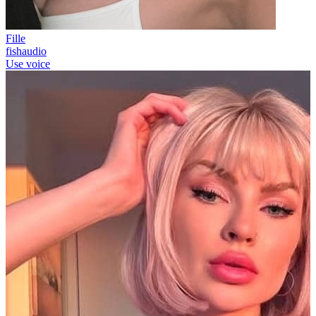
Fille
fishaudio
Use voice