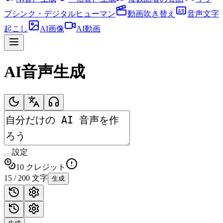
プシンク・デジタルヒューマン
動画吹き替え
音声文字
起こし
AI画像
AI動画
AI音声生成
設定
10 クレジット
15
/
200
文字
生成