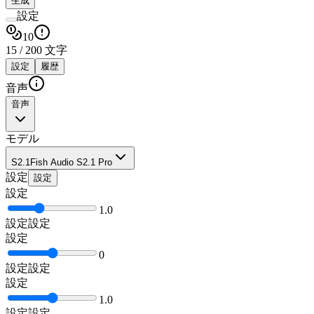
生成
設定
10
15
/
200
文字
設定
履歴
音声
音声
モデル
S2.1
Fish Audio S2.1 Pro
設定
設定
設定
1.0
設定
設定
設定
0
設定
設定
設定
1.0
設定
設定