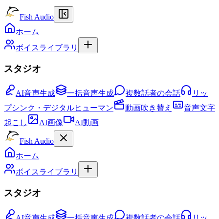
Fish Audio
ホーム
ボイスライブラリ
スタジオ
AI音声生成
一括音声生成
複数話者の会話
リッ
プシンク・デジタルヒューマン
動画吹き替え
音声文字
起こし
AI画像
AI動画
Fish Audio
ホーム
ボイスライブラリ
スタジオ
AI音声生成
一括音声生成
複数話者の会話
リッ