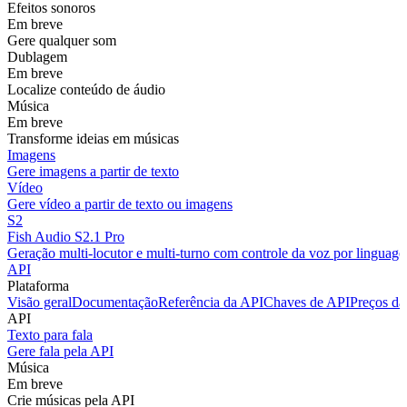
Efeitos sonoros
Em breve
Gere qualquer som
Dublagem
Em breve
Localize conteúdo de áudio
Música
Em breve
Transforme ideias em músicas
Imagens
Gere imagens a partir de texto
Vídeo
Gere vídeo a partir de texto ou imagens
S2
Fish Audio S2.1 Pro
Geração multi-locutor e multi-turno com controle da voz por linguage
API
Plataforma
Visão geral
Documentação
Referência da API
Chaves de API
Preços da
API
Texto para fala
Gere fala pela API
Música
Em breve
Crie músicas pela API