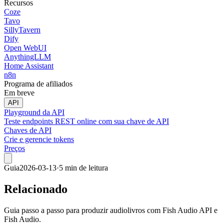
Recursos
Coze
Tavo
SillyTavern
Dify
Open WebUI
AnythingLLM
Home Assistant
n8n
Programa de afiliados
Em breve
API
Playground da API
Teste endpoints REST online com sua chave de API
Chaves de API
Crie e gerencie tokens
Preços
Guia
2026-03-13
·
5 min de leitura
Relacionado
Guia passo a passo para produzir audiolivros com Fish Audio API e
Fish Audio.