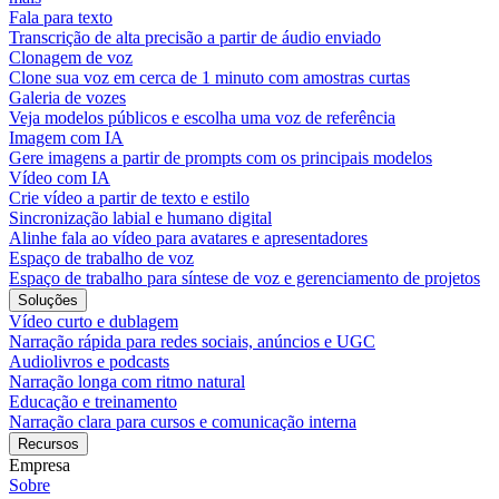
Fala para texto
Transcrição de alta precisão a partir de áudio enviado
Clonagem de voz
Clone sua voz em cerca de 1 minuto com amostras curtas
Galeria de vozes
Veja modelos públicos e escolha uma voz de referência
Imagem com IA
Gere imagens a partir de prompts com os principais modelos
Vídeo com IA
Crie vídeo a partir de texto e estilo
Sincronização labial e humano digital
Alinhe fala ao vídeo para avatares e apresentadores
Espaço de trabalho de voz
Espaço de trabalho para síntese de voz e gerenciamento de projetos
Soluções
Vídeo curto e dublagem
Narração rápida para redes sociais, anúncios e UGC
Audiolivros e podcasts
Narração longa com ritmo natural
Educação e treinamento
Narração clara para cursos e comunicação interna
Recursos
Empresa
Sobre