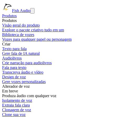
Fish Audio
Produtos
Produtos
Visão geral do produto
Explore o pacote criativo tudo em um
Biblioteca de vozes
Vozes para qualquer papel ou personagem
Criar
Texto para fala
Gere fala de IA natural
Audiolivros
Crie narração para audiolivros
Fala para texto
Transcreva áudio e vídeo
Design de voz
Gere vozes personalizadas
Alterador de voz
Em breve
Produza áudio com qualquer voz
Isolamento de voz
Extraia fala clara
Clonagem de voz
Clone sua voz