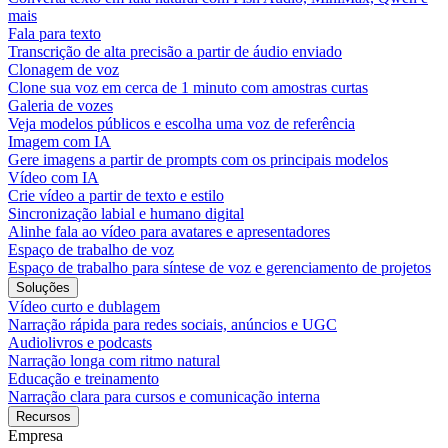
mais
Fala para texto
Transcrição de alta precisão a partir de áudio enviado
Clonagem de voz
Clone sua voz em cerca de 1 minuto com amostras curtas
Galeria de vozes
Veja modelos públicos e escolha uma voz de referência
Imagem com IA
Gere imagens a partir de prompts com os principais modelos
Vídeo com IA
Crie vídeo a partir de texto e estilo
Sincronização labial e humano digital
Alinhe fala ao vídeo para avatares e apresentadores
Espaço de trabalho de voz
Espaço de trabalho para síntese de voz e gerenciamento de projetos
Soluções
Vídeo curto e dublagem
Narração rápida para redes sociais, anúncios e UGC
Audiolivros e podcasts
Narração longa com ritmo natural
Educação e treinamento
Narração clara para cursos e comunicação interna
Recursos
Empresa