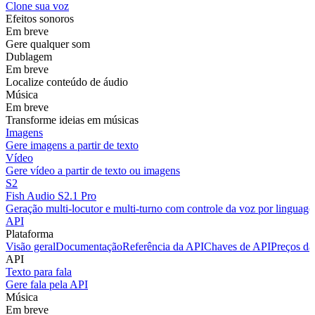
Clone sua voz
Efeitos sonoros
Em breve
Gere qualquer som
Dublagem
Em breve
Localize conteúdo de áudio
Música
Em breve
Transforme ideias em músicas
Imagens
Gere imagens a partir de texto
Vídeo
Gere vídeo a partir de texto ou imagens
S2
Fish Audio S2.1 Pro
Geração multi-locutor e multi-turno com controle da voz por linguage
API
Plataforma
Visão geral
Documentação
Referência da API
Chaves de API
Preços da
API
Texto para fala
Gere fala pela API
Música
Em breve