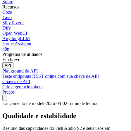
Sobre
Recursos
Coze
Tavo
SillyTavern
Dify
Open WebUI
AnythingLLM
Home Assistant
n8n
Programa de afiliados
Em breve
API
Playground da API
Teste endpoints REST online com sua chave de API
Chaves de API
Crie e gerencie tokens
Preços
Lançamento de modelo
2026-03-02
·
5 min de leitura
Qualidade e estabilidade
Resumo das capacidades do Fish Audio S2 e seus usos em