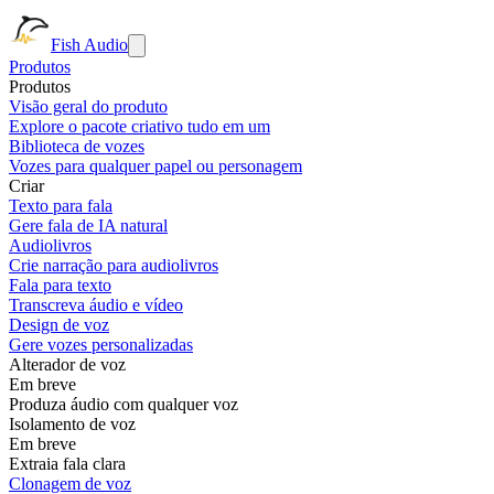
Fish Audio
Produtos
Produtos
Visão geral do produto
Explore o pacote criativo tudo em um
Biblioteca de vozes
Vozes para qualquer papel ou personagem
Criar
Texto para fala
Gere fala de IA natural
Audiolivros
Crie narração para audiolivros
Fala para texto
Transcreva áudio e vídeo
Design de voz
Gere vozes personalizadas
Alterador de voz
Em breve
Produza áudio com qualquer voz
Isolamento de voz
Em breve
Extraia fala clara
Clonagem de voz