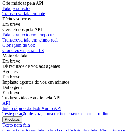
Crie músicas pela API
Fala para texto
Transcreva fala em lote
Efeitos sonoros
Em breve
Gere efeitos pela API
Fala para texto em tempo real
Transcreva fala em tempo real
Clonagem de voz
Clone vozes para TTS
Motor de fala
Em breve
Dê recursos de voz aos agentes
Agentes
Em breve
Implante agentes de voz em minutos
Dublagem
Em breve
Traduza vídeo e áudio pela API
API
Início rápido da Fish Audio API
Teste geração de voz, transcrição e chaves da conta online
Produtos
Texto para fala
Converta texto em fala natural com Fish Audio, MiniMax, Qwen e