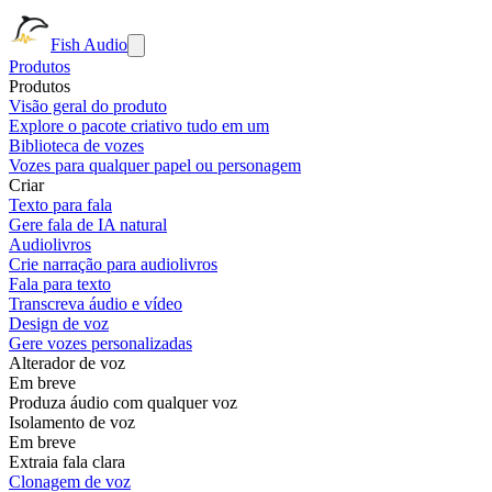
Fish Audio
Produtos
Produtos
Visão geral do produto
Explore o pacote criativo tudo em um
Biblioteca de vozes
Vozes para qualquer papel ou personagem
Criar
Texto para fala
Gere fala de IA natural
Audiolivros
Crie narração para audiolivros
Fala para texto
Transcreva áudio e vídeo
Design de voz
Gere vozes personalizadas
Alterador de voz
Em breve
Produza áudio com qualquer voz
Isolamento de voz
Em breve
Extraia fala clara
Clonagem de voz