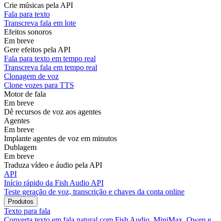
Crie músicas pela API
Fala para texto
Transcreva fala em lote
Efeitos sonoros
Em breve
Gere efeitos pela API
Fala para texto em tempo real
Transcreva fala em tempo real
Clonagem de voz
Clone vozes para TTS
Motor de fala
Em breve
Dê recursos de voz aos agentes
Agentes
Em breve
Implante agentes de voz em minutos
Dublagem
Em breve
Traduza vídeo e áudio pela API
API
Início rápido da Fish Audio API
Teste geração de voz, transcrição e chaves da conta online
Produtos
Texto para fala
Converta texto em fala natural com Fish Audio, MiniMax, Qwen e