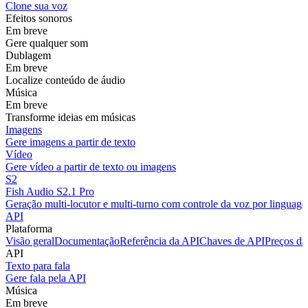
Clone sua voz
Efeitos sonoros
Em breve
Gere qualquer som
Dublagem
Em breve
Localize conteúdo de áudio
Música
Em breve
Transforme ideias em músicas
Imagens
Gere imagens a partir de texto
Vídeo
Gere vídeo a partir de texto ou imagens
S2
Fish Audio S2.1 Pro
Geração multi-locutor e multi-turno com controle da voz por linguage
API
Plataforma
Visão geral
Documentação
Referência da API
Chaves de API
Preços da
API
Texto para fala
Gere fala pela API
Música
Em breve