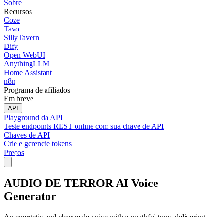
Sobre
Recursos
Coze
Tavo
SillyTavern
Dify
Open WebUI
AnythingLLM
Home Assistant
n8n
Programa de afiliados
Em breve
API
Playground da API
Teste endpoints REST online com sua chave de API
Chaves de API
Crie e gerencie tokens
Preços
AUDIO DE TERROR AI Voice
Generator
An energetic and clear male voice with a youthful tone, delivering