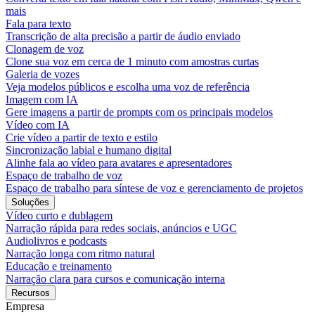
mais
Fala para texto
Transcrição de alta precisão a partir de áudio enviado
Clonagem de voz
Clone sua voz em cerca de 1 minuto com amostras curtas
Galeria de vozes
Veja modelos públicos e escolha uma voz de referência
Imagem com IA
Gere imagens a partir de prompts com os principais modelos
Vídeo com IA
Crie vídeo a partir de texto e estilo
Sincronização labial e humano digital
Alinhe fala ao vídeo para avatares e apresentadores
Espaço de trabalho de voz
Espaço de trabalho para síntese de voz e gerenciamento de projetos
Soluções
Vídeo curto e dublagem
Narração rápida para redes sociais, anúncios e UGC
Audiolivros e podcasts
Narração longa com ritmo natural
Educação e treinamento
Narração clara para cursos e comunicação interna
Recursos
Empresa