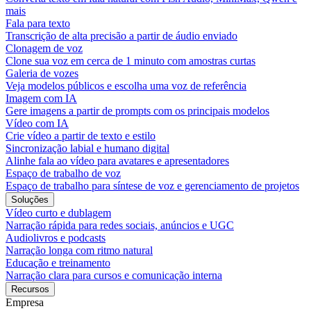
mais
Fala para texto
Transcrição de alta precisão a partir de áudio enviado
Clonagem de voz
Clone sua voz em cerca de 1 minuto com amostras curtas
Galeria de vozes
Veja modelos públicos e escolha uma voz de referência
Imagem com IA
Gere imagens a partir de prompts com os principais modelos
Vídeo com IA
Crie vídeo a partir de texto e estilo
Sincronização labial e humano digital
Alinhe fala ao vídeo para avatares e apresentadores
Espaço de trabalho de voz
Espaço de trabalho para síntese de voz e gerenciamento de projetos
Soluções
Vídeo curto e dublagem
Narração rápida para redes sociais, anúncios e UGC
Audiolivros e podcasts
Narração longa com ritmo natural
Educação e treinamento
Narração clara para cursos e comunicação interna
Recursos
Empresa