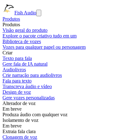
Fish Audio
Produtos
Produtos
Visão geral do produto
Explore o pacote criativo tudo em um
Biblioteca de vozes
Vozes para qualquer papel ou personagem
Criar
Texto para fala
Gere fala de IA natural
Audiolivros
Crie narração para audiolivros
Fala para texto
Transcreva áudio e vídeo
Design de voz
Gere vozes personalizadas
Alterador de voz
Em breve
Produza áudio com qualquer voz
Isolamento de voz
Em breve
Extraia fala clara
Clonagem de voz