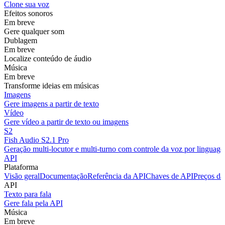
Clone sua voz
Efeitos sonoros
Em breve
Gere qualquer som
Dublagem
Em breve
Localize conteúdo de áudio
Música
Em breve
Transforme ideias em músicas
Imagens
Gere imagens a partir de texto
Vídeo
Gere vídeo a partir de texto ou imagens
S2
Fish Audio S2.1 Pro
Geração multi-locutor e multi-turno com controle da voz por linguage
API
Plataforma
Visão geral
Documentação
Referência da API
Chaves de API
Preços da
API
Texto para fala
Gere fala pela API
Música
Em breve