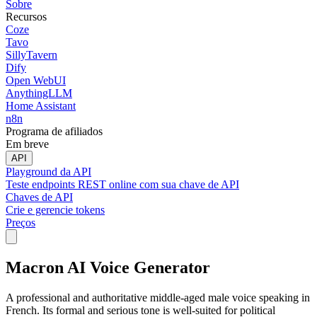
Sobre
Recursos
Coze
Tavo
SillyTavern
Dify
Open WebUI
AnythingLLM
Home Assistant
n8n
Programa de afiliados
Em breve
API
Playground da API
Teste endpoints REST online com sua chave de API
Chaves de API
Crie e gerencie tokens
Preços
Macron AI Voice Generator
A professional and authoritative middle-aged male voice speaking in
French. Its formal and serious tone is well-suited for political