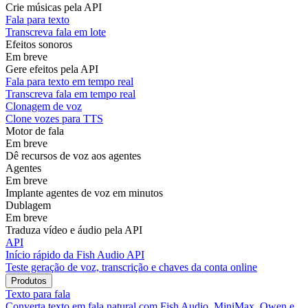
Crie músicas pela API
Fala para texto
Transcreva fala em lote
Efeitos sonoros
Em breve
Gere efeitos pela API
Fala para texto em tempo real
Transcreva fala em tempo real
Clonagem de voz
Clone vozes para TTS
Motor de fala
Em breve
Dê recursos de voz aos agentes
Agentes
Em breve
Implante agentes de voz em minutos
Dublagem
Em breve
Traduza vídeo e áudio pela API
API
Início rápido da Fish Audio API
Teste geração de voz, transcrição e chaves da conta online
Produtos
Texto para fala
Converta texto em fala natural com Fish Audio, MiniMax, Qwen e