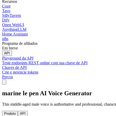
Recursos
Coze
Tavo
SillyTavern
Dify
Open WebUI
AnythingLLM
Home Assistant
n8n
Programa de afiliados
Em breve
API
Playground da API
Teste endpoints REST online com sua chave de API
Chaves de API
Crie e gerencie tokens
Preços
marine le pen AI Voice Generator
This middle-aged male voice is authoritative and professional, charact
Produto
API