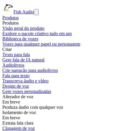
Fish Audio
Produtos
Produtos
Visão geral do produto
Explore o pacote criativo tudo em um
Biblioteca de vozes
Vozes para qualquer papel ou personagem
Criar
Texto para fala
Gere fala de IA natural
Audiolivros
Crie narração para audiolivros
Fala para texto
Transcreva áudio e vídeo
Design de voz
Gere vozes personalizadas
Alterador de voz
Em breve
Produza áudio com qualquer voz
Isolamento de voz
Em breve
Extraia fala clara
Clonagem de voz