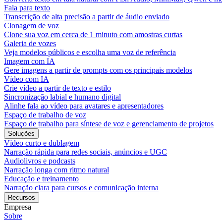
Fala para texto
Transcrição de alta precisão a partir de áudio enviado
Clonagem de voz
Clone sua voz em cerca de 1 minuto com amostras curtas
Galeria de vozes
Veja modelos públicos e escolha uma voz de referência
Imagem com IA
Gere imagens a partir de prompts com os principais modelos
Vídeo com IA
Crie vídeo a partir de texto e estilo
Sincronização labial e humano digital
Alinhe fala ao vídeo para avatares e apresentadores
Espaço de trabalho de voz
Espaço de trabalho para síntese de voz e gerenciamento de projetos
Soluções
Vídeo curto e dublagem
Narração rápida para redes sociais, anúncios e UGC
Audiolivros e podcasts
Narração longa com ritmo natural
Educação e treinamento
Narração clara para cursos e comunicação interna
Recursos
Empresa
Sobre