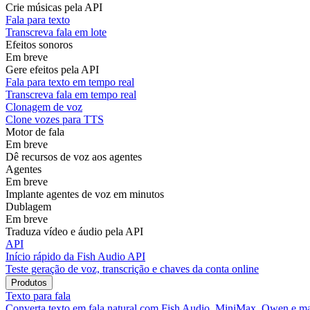
Crie músicas pela API
Fala para texto
Transcreva fala em lote
Efeitos sonoros
Em breve
Gere efeitos pela API
Fala para texto em tempo real
Transcreva fala em tempo real
Clonagem de voz
Clone vozes para TTS
Motor de fala
Em breve
Dê recursos de voz aos agentes
Agentes
Em breve
Implante agentes de voz em minutos
Dublagem
Em breve
Traduza vídeo e áudio pela API
API
Início rápido da Fish Audio API
Teste geração de voz, transcrição e chaves da conta online
Produtos
Texto para fala
Converta texto em fala natural com Fish Audio, MiniMax, Qwen e ma