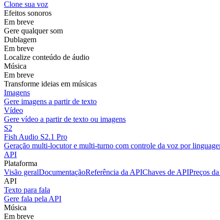
Clone sua voz
Efeitos sonoros
Em breve
Gere qualquer som
Dublagem
Em breve
Localize conteúdo de áudio
Música
Em breve
Transforme ideias em músicas
Imagens
Gere imagens a partir de texto
Vídeo
Gere vídeo a partir de texto ou imagens
S2
Fish Audio S2.1 Pro
Geração multi-locutor e multi-turno com controle da voz por linguage
API
Plataforma
Visão geral
Documentação
Referência da API
Chaves de API
Preços da
API
Texto para fala
Gere fala pela API
Música
Em breve