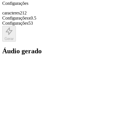
Configurações
caracteres
212
Configurações
x
0.5
Configurações
53
Gerar
Áudio gerado