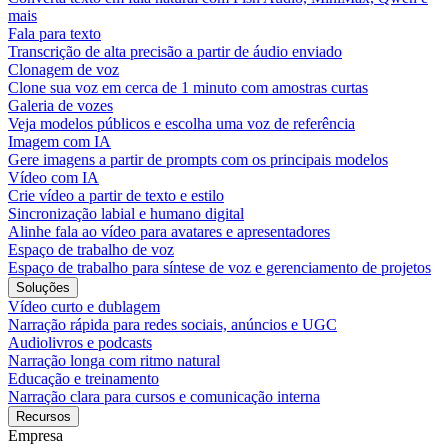
mais
Fala para texto
Transcrição de alta precisão a partir de áudio enviado
Clonagem de voz
Clone sua voz em cerca de 1 minuto com amostras curtas
Galeria de vozes
Veja modelos públicos e escolha uma voz de referência
Imagem com IA
Gere imagens a partir de prompts com os principais modelos
Vídeo com IA
Crie vídeo a partir de texto e estilo
Sincronização labial e humano digital
Alinhe fala ao vídeo para avatares e apresentadores
Espaço de trabalho de voz
Espaço de trabalho para síntese de voz e gerenciamento de projetos
Soluções
Vídeo curto e dublagem
Narração rápida para redes sociais, anúncios e UGC
Audiolivros e podcasts
Narração longa com ritmo natural
Educação e treinamento
Narração clara para cursos e comunicação interna
Recursos
Empresa