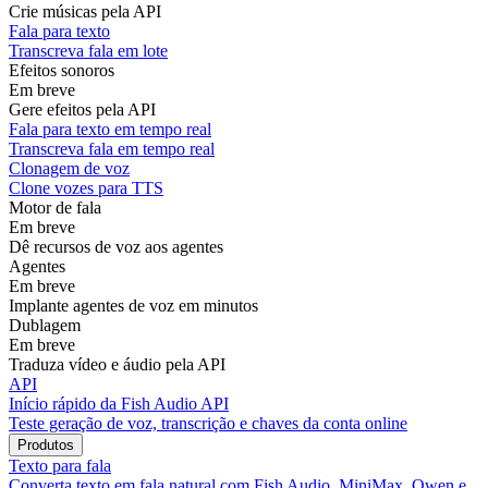
Crie músicas pela API
Fala para texto
Transcreva fala em lote
Efeitos sonoros
Em breve
Gere efeitos pela API
Fala para texto em tempo real
Transcreva fala em tempo real
Clonagem de voz
Clone vozes para TTS
Motor de fala
Em breve
Dê recursos de voz aos agentes
Agentes
Em breve
Implante agentes de voz em minutos
Dublagem
Em breve
Traduza vídeo e áudio pela API
API
Início rápido da Fish Audio API
Teste geração de voz, transcrição e chaves da conta online
Produtos
Texto para fala
Converta texto em fala natural com Fish Audio, MiniMax, Qwen e