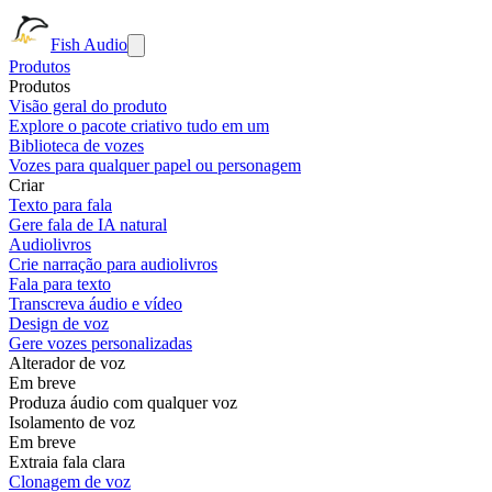
Fish Audio
Produtos
Produtos
Visão geral do produto
Explore o pacote criativo tudo em um
Biblioteca de vozes
Vozes para qualquer papel ou personagem
Criar
Texto para fala
Gere fala de IA natural
Audiolivros
Crie narração para audiolivros
Fala para texto
Transcreva áudio e vídeo
Design de voz
Gere vozes personalizadas
Alterador de voz
Em breve
Produza áudio com qualquer voz
Isolamento de voz
Em breve
Extraia fala clara
Clonagem de voz