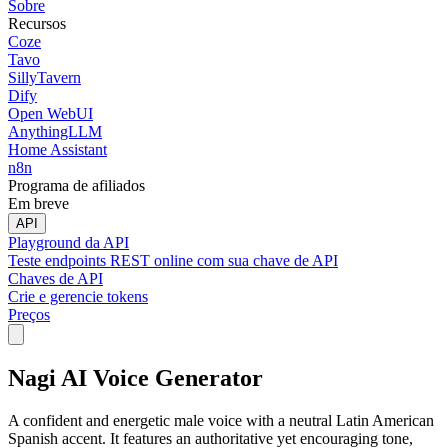
Sobre
Recursos
Coze
Tavo
SillyTavern
Dify
Open WebUI
AnythingLLM
Home Assistant
n8n
Programa de afiliados
Em breve
API
Playground da API
Teste endpoints REST online com sua chave de API
Chaves de API
Crie e gerencie tokens
Preços
Nagi AI Voice Generator
A confident and energetic male voice with a neutral Latin American
Spanish accent. It features an authoritative yet encouraging tone,