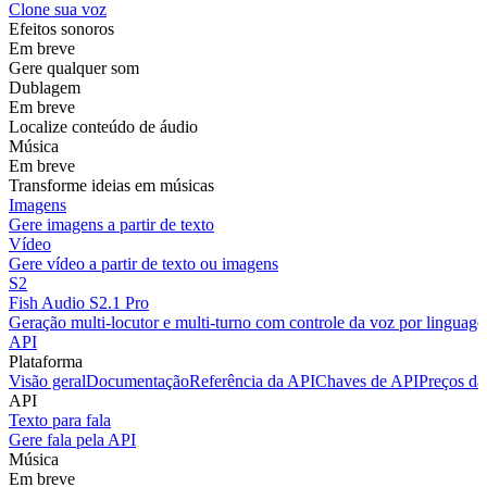
Clone sua voz
Efeitos sonoros
Em breve
Gere qualquer som
Dublagem
Em breve
Localize conteúdo de áudio
Música
Em breve
Transforme ideias em músicas
Imagens
Gere imagens a partir de texto
Vídeo
Gere vídeo a partir de texto ou imagens
S2
Fish Audio S2.1 Pro
Geração multi-locutor e multi-turno com controle da voz por linguage
API
Plataforma
Visão geral
Documentação
Referência da API
Chaves de API
Preços da
API
Texto para fala
Gere fala pela API
Música
Em breve