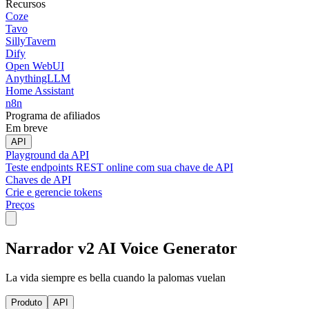
Recursos
Coze
Tavo
SillyTavern
Dify
Open WebUI
AnythingLLM
Home Assistant
n8n
Programa de afiliados
Em breve
API
Playground da API
Teste endpoints REST online com sua chave de API
Chaves de API
Crie e gerencie tokens
Preços
Narrador v2 AI Voice Generator
La vida siempre es bella cuando la palomas vuelan
Produto
API