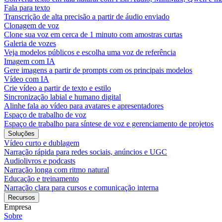
Fala para texto
Transcrição de alta precisão a partir de áudio enviado
Clonagem de voz
Clone sua voz em cerca de 1 minuto com amostras curtas
Galeria de vozes
Veja modelos públicos e escolha uma voz de referência
Imagem com IA
Gere imagens a partir de prompts com os principais modelos
Vídeo com IA
Crie vídeo a partir de texto e estilo
Sincronização labial e humano digital
Alinhe fala ao vídeo para avatares e apresentadores
Espaço de trabalho de voz
Espaço de trabalho para síntese de voz e gerenciamento de projetos
Soluções
Vídeo curto e dublagem
Narração rápida para redes sociais, anúncios e UGC
Audiolivros e podcasts
Narração longa com ritmo natural
Educação e treinamento
Narração clara para cursos e comunicação interna
Recursos
Empresa
Sobre