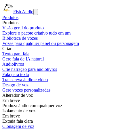
Fish Audio
Produtos
Produtos
Visão geral do produto
Explore o pacote criativo tudo em um
Biblioteca de vozes
Vozes para qualquer papel ou personagem
Criar
Texto para fala
Gere fala de IA natural
Audiolivros
Crie narração para audiolivros
Fala para texto
Transcreva áudio e vídeo
Design de voz
Gere vozes personalizadas
Alterador de voz
Em breve
Produza áudio com qualquer voz
Isolamento de voz
Em breve
Extraia fala clara
Clonagem de voz