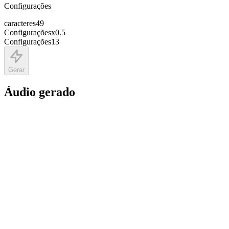
Configurações
caracteres
49
Configurações
x
0.5
Configurações
13
Gerar
Áudio gerado