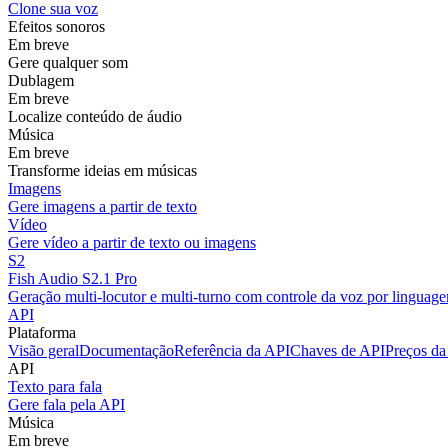
Clone sua voz
Efeitos sonoros
Em breve
Gere qualquer som
Dublagem
Em breve
Localize conteúdo de áudio
Música
Em breve
Transforme ideias em músicas
Imagens
Gere imagens a partir de texto
Vídeo
Gere vídeo a partir de texto ou imagens
S2
Fish Audio S2.1 Pro
Geração multi-locutor e multi-turno com controle da voz por linguage
API
Plataforma
Visão geral
Documentação
Referência da API
Chaves de API
Preços da
API
Texto para fala
Gere fala pela API
Música
Em breve