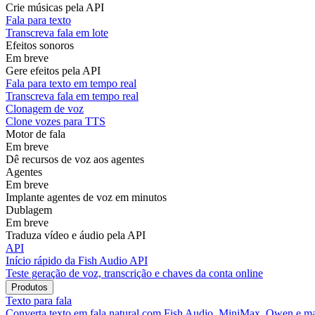
Crie músicas pela API
Fala para texto
Transcreva fala em lote
Efeitos sonoros
Em breve
Gere efeitos pela API
Fala para texto em tempo real
Transcreva fala em tempo real
Clonagem de voz
Clone vozes para TTS
Motor de fala
Em breve
Dê recursos de voz aos agentes
Agentes
Em breve
Implante agentes de voz em minutos
Dublagem
Em breve
Traduza vídeo e áudio pela API
API
Início rápido da Fish Audio API
Teste geração de voz, transcrição e chaves da conta online
Produtos
Texto para fala
Converta texto em fala natural com Fish Audio, MiniMax, Qwen e ma