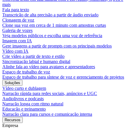
mais
Fala para texto
Transcrição de alta precisão a partir de áudio enviado
Clonagem de voz
Clone sua voz em cerca de 1 minuto com amostras curtas
Galeria de vozes
Veja modelos públicos e escolha uma voz de referência
Imagem com IA
Gere imagens a partir de prompts com os principais modelos
Vídeo com IA
Crie vídeo a partir de texto e estilo
Sincronização labial e humano digital
Alinhe fala ao vídeo para avatares e apresentadores
Espaço de trabalho de voz
Espaço de trabalho para síntese de voz e gerenciamento de projetos
Soluções
Vídeo curto e dublagem
Narração rápida para redes sociais, anúncios e UGC
Audiolivros e podcasts
Narração longa com ritmo natural
Educação e treinamento
Narração clara para cursos e comunicação interna
Recursos
Empresa