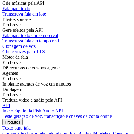
Crie músicas pela API
Fala para texto
Transcreva fala em lote
Efeitos sonoros
Em breve
Gere efeitos pela API
Fala para texto em tempo real
Transcreva fala em tempo real
Clonagem de voz
Clone vozes para TTS
Motor de fala
Em breve
Dê recursos de voz aos agentes
Agentes
Em breve
Implante agentes de voz em minutos
Dublagem
Em breve
Traduza vídeo e áudio pela API
API
Início rápido da Fish Audio API
Teste geração de voz, transcrição e chaves da conta online
Produtos
Texto para fala
Converta texto em fala natural com Fish Audio, MiniMax, Qwen e