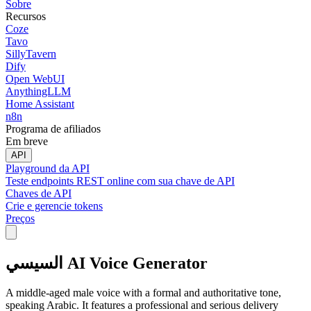
Sobre
Recursos
Coze
Tavo
SillyTavern
Dify
Open WebUI
AnythingLLM
Home Assistant
n8n
Programa de afiliados
Em breve
API
Playground da API
Teste endpoints REST online com sua chave de API
Chaves de API
Crie e gerencie tokens
Preços
السيسي AI Voice Generator
A middle-aged male voice with a formal and authoritative tone,
speaking Arabic. It features a professional and serious delivery