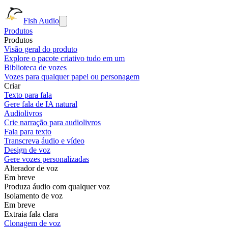
Fish Audio
Produtos
Produtos
Visão geral do produto
Explore o pacote criativo tudo em um
Biblioteca de vozes
Vozes para qualquer papel ou personagem
Criar
Texto para fala
Gere fala de IA natural
Audiolivros
Crie narração para audiolivros
Fala para texto
Transcreva áudio e vídeo
Design de voz
Gere vozes personalizadas
Alterador de voz
Em breve
Produza áudio com qualquer voz
Isolamento de voz
Em breve
Extraia fala clara
Clonagem de voz