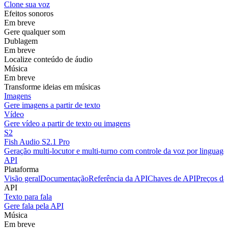
Clone sua voz
Efeitos sonoros
Em breve
Gere qualquer som
Dublagem
Em breve
Localize conteúdo de áudio
Música
Em breve
Transforme ideias em músicas
Imagens
Gere imagens a partir de texto
Vídeo
Gere vídeo a partir de texto ou imagens
S2
Fish Audio S2.1 Pro
Geração multi-locutor e multi-turno com controle da voz por linguage
API
Plataforma
Visão geral
Documentação
Referência da API
Chaves de API
Preços da
API
Texto para fala
Gere fala pela API
Música
Em breve