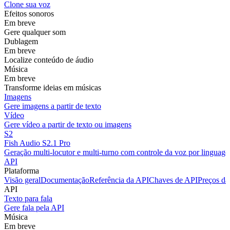
Clone sua voz
Efeitos sonoros
Em breve
Gere qualquer som
Dublagem
Em breve
Localize conteúdo de áudio
Música
Em breve
Transforme ideias em músicas
Imagens
Gere imagens a partir de texto
Vídeo
Gere vídeo a partir de texto ou imagens
S2
Fish Audio S2.1 Pro
Geração multi-locutor e multi-turno com controle da voz por linguage
API
Plataforma
Visão geral
Documentação
Referência da API
Chaves de API
Preços da
API
Texto para fala
Gere fala pela API
Música
Em breve