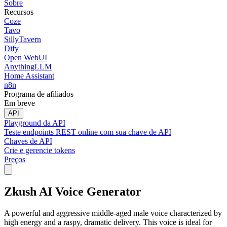
Sobre
Recursos
Coze
Tavo
SillyTavern
Dify
Open WebUI
AnythingLLM
Home Assistant
n8n
Programa de afiliados
Em breve
API
Playground da API
Teste endpoints REST online com sua chave de API
Chaves de API
Crie e gerencie tokens
Preços
Zkush AI Voice Generator
A powerful and aggressive middle-aged male voice characterized by
high energy and a raspy, dramatic delivery. This voice is ideal for