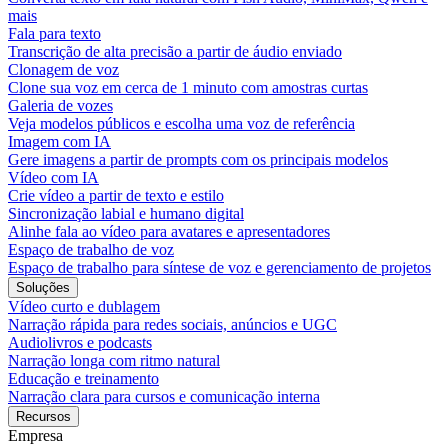
mais
Fala para texto
Transcrição de alta precisão a partir de áudio enviado
Clonagem de voz
Clone sua voz em cerca de 1 minuto com amostras curtas
Galeria de vozes
Veja modelos públicos e escolha uma voz de referência
Imagem com IA
Gere imagens a partir de prompts com os principais modelos
Vídeo com IA
Crie vídeo a partir de texto e estilo
Sincronização labial e humano digital
Alinhe fala ao vídeo para avatares e apresentadores
Espaço de trabalho de voz
Espaço de trabalho para síntese de voz e gerenciamento de projetos
Soluções
Vídeo curto e dublagem
Narração rápida para redes sociais, anúncios e UGC
Audiolivros e podcasts
Narração longa com ritmo natural
Educação e treinamento
Narração clara para cursos e comunicação interna
Recursos
Empresa