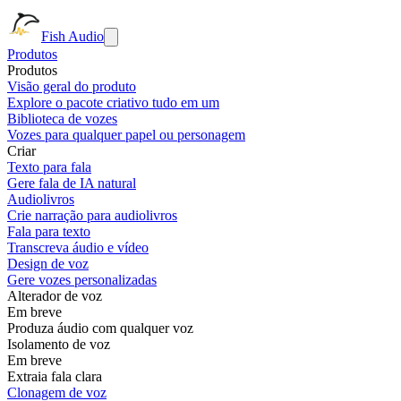
Fish Audio
Produtos
Produtos
Visão geral do produto
Explore o pacote criativo tudo em um
Biblioteca de vozes
Vozes para qualquer papel ou personagem
Criar
Texto para fala
Gere fala de IA natural
Audiolivros
Crie narração para audiolivros
Fala para texto
Transcreva áudio e vídeo
Design de voz
Gere vozes personalizadas
Alterador de voz
Em breve
Produza áudio com qualquer voz
Isolamento de voz
Em breve
Extraia fala clara
Clonagem de voz