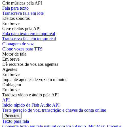
Crie músicas pela API
Fala para texto
Transcreva fala em lote
Efeitos sonoros
Em breve
Gere efeitos pela API
Fala para texto em tempo real
Transcreva fala em tempo real
Clonagem de voz
Clone vozes para TTS
Motor de fala
Em breve
Dê recursos de voz aos agentes
Agentes
Em breve
Implante agentes de voz em minutos
Dublagem
Em breve
Traduza vídeo e áudio pela API
API
Início rápido da Fish Audio API
Teste geração de voz, transcrição e chaves da conta online
Produtos
Texto para fala
Converta texto em fala natural com Fish Audio, MiniMax, Qwen e