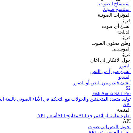
استنساخ الصوت
استنسخ صوتك
المؤثرات الصوتية
قريبًا
أنشئ أي صوت
الدبلجة
قريبًا
وطن محتوى الصوت
الموسيقى
قريبًا
حول الأفكار إلى أغان
الصور
أنشئ صوراً من النص
الفيديو
أنشئ فيديو من النص أو الصور
S2
Fish Audio S2.1 Pro
توليد متعدد المتحدثين والجولات مع التحكم في الأداء الصوتي باللغة الط
API
المنصة
نظرة عامة
الوثائق
مرجع API
مفاتيح API
أسعار API
API
تحويل النص إلى صوت
أنشئ الصوت عبر API