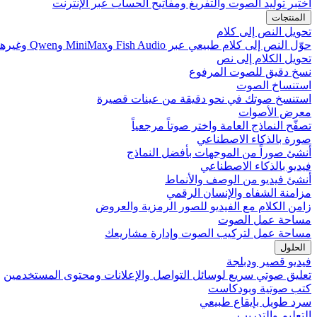
اختبر توليد الصوت والتفريغ ومفاتيح الحساب عبر الإنترنت
المنتجات
تحويل النص إلى كلام
حوّل النص إلى كلام طبيعي عبر Fish Audio وMiniMax وQwen وغيرها
تحويل الكلام إلى نص
نسخ دقيق للصوت المرفوع
استنساخ الصوت
استنسخ صوتك في نحو دقيقة من عينات قصيرة
معرض الأصوات
تصفّح النماذج العامة واختر صوتاً مرجعياً
صورة بالذكاء الاصطناعي
أنشئ صوراً من الموجهات بأفضل النماذج
فيديو بالذكاء الاصطناعي
أنشئ فيديو من الوصف والأنماط
مزامنة الشفاه والإنسان الرقمي
زامن الكلام مع الفيديو للصور الرمزية والعروض
مساحة عمل الصوت
مساحة عمل لتركيب الصوت وإدارة مشاريعك
الحلول
فيديو قصير ودبلجة
تعليق صوتي سريع لوسائل التواصل والإعلانات ومحتوى المستخدمين
كتب صوتية وبودكاست
سرد طويل بإيقاع طبيعي
التعليم والتدريب