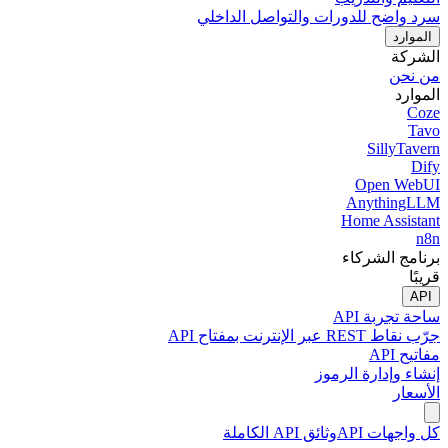
سرد واضح للدورات والتواصل الداخلي
الموارد
الشركة
من نحن
الموارد
Coze
Tavo
SillyTavern
Dify
Open WebUI
AnythingLLM
Home Assistant
n8n
برنامج الشركاء
قريبًا
API
ساحة تجربة API
جرّب نقاط REST عبر الإنترنت بمفتاح API
مفاتيح API
إنشاء وإدارة الرموز
الأسعار
كل واجهات API
وثائق API الكاملة