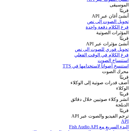
الموسيقى
قريبًا
أنشئ أغان عبر API
تحويل الصوت إلى نص
فرغ الكلام دفعة واحدة
المؤثرات الصوتية
قريبًا
أنشئ مؤثرات عبر API
تحويل فوري للصوت إلى نص
فرغ الكلام في الوقت الفعلي
استنساخ الصوت
استنسخ أصواتاً لاستخدامها في TTS
محرك الصوت
قريبًا
أضف قدرات صوتية إلى الوكلاء
الوكلاء
قريبًا
انشر وكلاء صوتيين خلال دقائق
الدبلجة
قريبًا
ترجم الفيديو والصوت عبر API
API
البدء السريع مع Fish Audio API