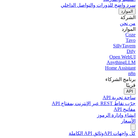
سرد واضح للدورات والتواصل الداخلي
الموارد
الشركة
من نحن
الموارد
Coze
Tavo
SillyTavern
Dify
Open WebUI
AnythingLLM
Home Assistant
n8n
برنامج الشركاء
قريبًا
API
ساحة تجربة API
جرّب نقاط REST عبر الإنترنت بمفتاح API
مفاتيح API
إنشاء وإدارة الرموز
الأسعار
كل واجهات API
وثائق API الكاملة