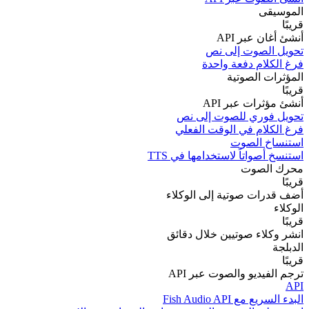
الموسيقى
قريبًا
أنشئ أغان عبر API
تحويل الصوت إلى نص
فرغ الكلام دفعة واحدة
المؤثرات الصوتية
قريبًا
أنشئ مؤثرات عبر API
تحويل فوري للصوت إلى نص
فرغ الكلام في الوقت الفعلي
استنساخ الصوت
استنسخ أصواتاً لاستخدامها في TTS
محرك الصوت
قريبًا
أضف قدرات صوتية إلى الوكلاء
الوكلاء
قريبًا
انشر وكلاء صوتيين خلال دقائق
الدبلجة
قريبًا
ترجم الفيديو والصوت عبر API
API
البدء السريع مع Fish Audio API