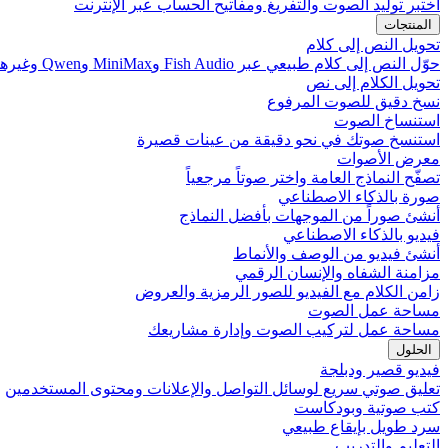
اختبر توليد الصوت والتفريغ ومفاتيح الحساب عبر الإنترنت
المنتجات
تحويل النص إلى كلام
حوّل النص إلى كلام طبيعي عبر Fish Audio وMiniMax وQwen وغيرها
تحويل الكلام إلى نص
نسخ دقيق للصوت المرفوع
استنساخ الصوت
استنسخ صوتك في نحو دقيقة من عينات قصيرة
معرض الأصوات
تصفّح النماذج العامة واختر صوتاً مرجعياً
صورة بالذكاء الاصطناعي
أنشئ صوراً من الموجهات بأفضل النماذج
فيديو بالذكاء الاصطناعي
أنشئ فيديو من الوصف والأنماط
مزامنة الشفاه والإنسان الرقمي
زامن الكلام مع الفيديو للصور الرمزية والعروض
مساحة عمل الصوت
مساحة عمل لتركيب الصوت وإدارة مشاريعك
الحلول
فيديو قصير ودبلجة
تعليق صوتي سريع لوسائل التواصل والإعلانات ومحتوى المستخدمين
كتب صوتية وبودكاست
سرد طويل بإيقاع طبيعي
التعليم والتدريب