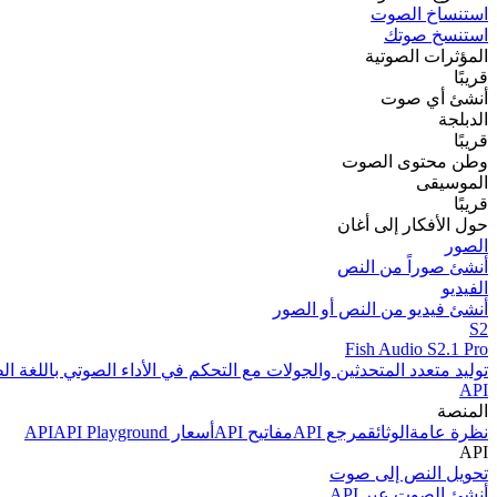
استنساخ الصوت
استنسخ صوتك
المؤثرات الصوتية
قريبًا
أنشئ أي صوت
الدبلجة
قريبًا
وطن محتوى الصوت
الموسيقى
قريبًا
حول الأفكار إلى أغان
الصور
أنشئ صوراً من النص
الفيديو
أنشئ فيديو من النص أو الصور
S2
Fish Audio S2.1 Pro
توليد متعدد المتحدثين والجولات مع التحكم في الأداء الصوتي باللغة الط
API
المنصة
نظرة عامة
الوثائق
مرجع API
مفاتيح API
أسعار API
API Playground
API
تحويل النص إلى صوت
أنشئ الصوت عبر API