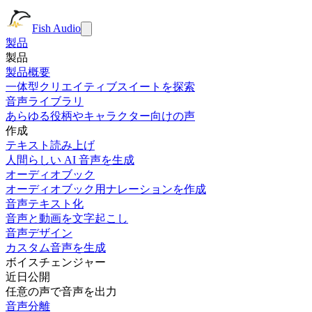
Fish Audio
製品
製品
製品概要
一体型クリエイティブスイートを探索
音声ライブラリ
あらゆる役柄やキャラクター向けの声
作成
テキスト読み上げ
人間らしい AI 音声を生成
オーディオブック
オーディオブック用ナレーションを作成
音声テキスト化
音声と動画を文字起こし
音声デザイン
カスタム音声を生成
ボイスチェンジャー
近日公開
任意の声で音声を出力
音声分離