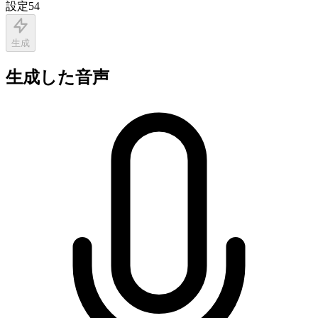
設定
54
生成
生成した音声