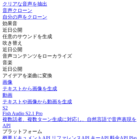
クリアな音声を抽出
音声クローン
自分の声をクローン
効果音
近日公開
任意のサウンドを生成
吹き替え
近日公開
音声コンテンツをローカライズ
音楽
近日公開
アイデアを楽曲に変換
画像
テキストから画像を生成
動画
テキストや画像から動画を生成
S2
Fish Audio S2.1 Pro
複数話者、複数ターン生成に対応し、自然言語で音声表現を
API
プラットフォーム
概要
ドキュメント
API リファレンス
API キー
API 料金
API Play