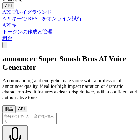
API
API プレイグラウンド
API キーで REST をオンライン試行
API キー
トークンの作成と管理
料金
announcer Super Smash Bros AI Voice
Generator
A commanding and energetic male voice with a professional
announcer quality, ideal for high-impact narration or dramatic
character roles. It features a clear, crisp delivery with a confident and
authoritative tone.
製品
API