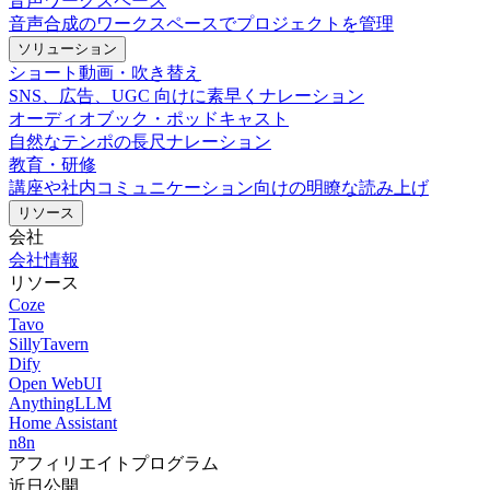
音声ワークスペース
音声合成のワークスペースでプロジェクトを管理
ソリューション
ショート動画・吹き替え
SNS、広告、UGC 向けに素早くナレーション
オーディオブック・ポッドキャスト
自然なテンポの長尺ナレーション
教育・研修
講座や社内コミュニケーション向けの明瞭な読み上げ
リソース
会社
会社情報
リソース
Coze
Tavo
SillyTavern
Dify
Open WebUI
AnythingLLM
Home Assistant
n8n
アフィリエイトプログラム
近日公開