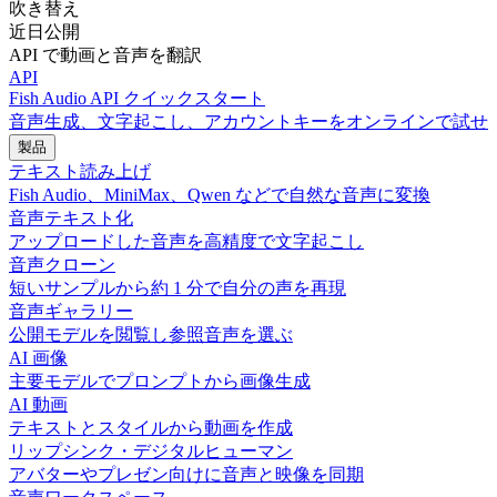
吹き替え
近日公開
API で動画と音声を翻訳
API
Fish Audio API クイックスタート
音声生成、文字起こし、アカウントキーをオンラインで試せ
製品
テキスト読み上げ
Fish Audio、MiniMax、Qwen などで自然な音声に変換
音声テキスト化
アップロードした音声を高精度で文字起こし
音声クローン
短いサンプルから約 1 分で自分の声を再現
音声ギャラリー
公開モデルを閲覧し参照音声を選ぶ
AI 画像
主要モデルでプロンプトから画像生成
AI 動画
テキストとスタイルから動画を作成
リップシンク・デジタルヒューマン
アバターやプレゼン向けに音声と映像を同期