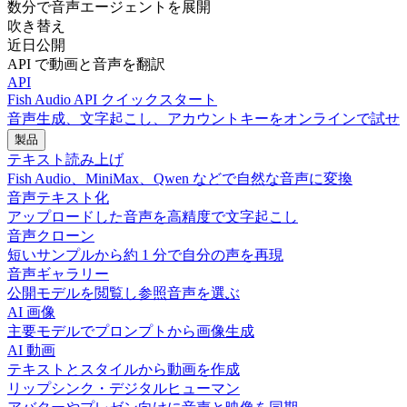
数分で音声エージェントを展開
吹き替え
近日公開
API で動画と音声を翻訳
API
Fish Audio API クイックスタート
音声生成、文字起こし、アカウントキーをオンラインで試せ
製品
テキスト読み上げ
Fish Audio、MiniMax、Qwen などで自然な音声に変換
音声テキスト化
アップロードした音声を高精度で文字起こし
音声クローン
短いサンプルから約 1 分で自分の声を再現
音声ギャラリー
公開モデルを閲覧し参照音声を選ぶ
AI 画像
主要モデルでプロンプトから画像生成
AI 動画
テキストとスタイルから動画を作成
リップシンク・デジタルヒューマン