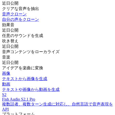
近日公開
クリアな音声を抽出
音声クローン
自分の声をクローン
効果音
近日公開
任意のサウンドを生成
吹き替え
近日公開
音声コンテンツをローカライズ
音楽
近日公開
アイデアを楽曲に変換
画像
テキストから画像を生成
動画
テキストや画像から動画を生成
S2
Fish Audio S2.1 Pro
複数話者、複数ターン生成に対応し、自然言語で音声表現を
API
プラットフォーム