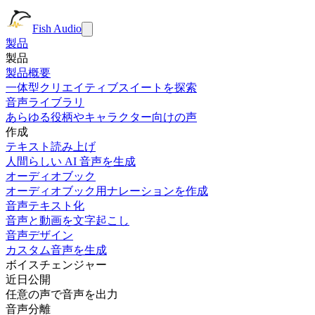
Fish Audio
製品
製品
製品概要
一体型クリエイティブスイートを探索
音声ライブラリ
あらゆる役柄やキャラクター向けの声
作成
テキスト読み上げ
人間らしい AI 音声を生成
オーディオブック
オーディオブック用ナレーションを作成
音声テキスト化
音声と動画を文字起こし
音声デザイン
カスタム音声を生成
ボイスチェンジャー
近日公開
任意の声で音声を出力
音声分離