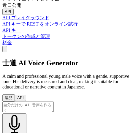
近日公開
API
API プレイグラウンド
API キーで REST をオンライン試行
API キー
トークンの作成と管理
料金
士道 AI Voice Generator
A calm and professional young male voice with a gentle, supportive
tone. His delivery is measured and clear, making it suitable for
educational or narrative content in Japanese.
製品
API