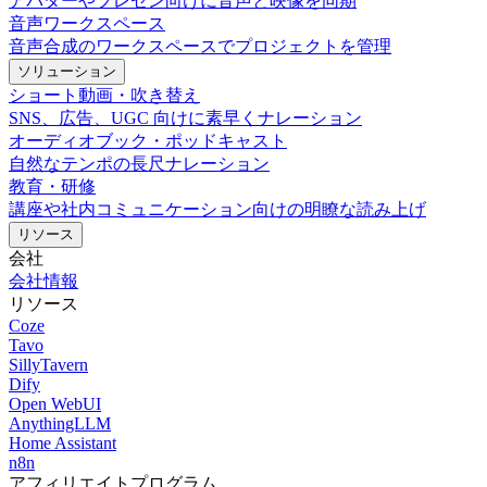
アバターやプレゼン向けに音声と映像を同期
音声ワークスペース
音声合成のワークスペースでプロジェクトを管理
ソリューション
ショート動画・吹き替え
SNS、広告、UGC 向けに素早くナレーション
オーディオブック・ポッドキャスト
自然なテンポの長尺ナレーション
教育・研修
講座や社内コミュニケーション向けの明瞭な読み上げ
リソース
会社
会社情報
リソース
Coze
Tavo
SillyTavern
Dify
Open WebUI
AnythingLLM
Home Assistant
n8n
アフィリエイトプログラム