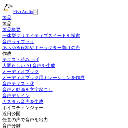
Fish Audio
製品
製品
製品概要
一体型クリエイティブスイートを探索
音声ライブラリ
あらゆる役柄やキャラクター向けの声
作成
テキスト読み上げ
人間らしい AI 音声を生成
オーディオブック
オーディオブック用ナレーションを作成
音声テキスト化
音声と動画を文字起こし
音声デザイン
カスタム音声を生成
ボイスチェンジャー
近日公開
任意の声で音声を出力
音声分離