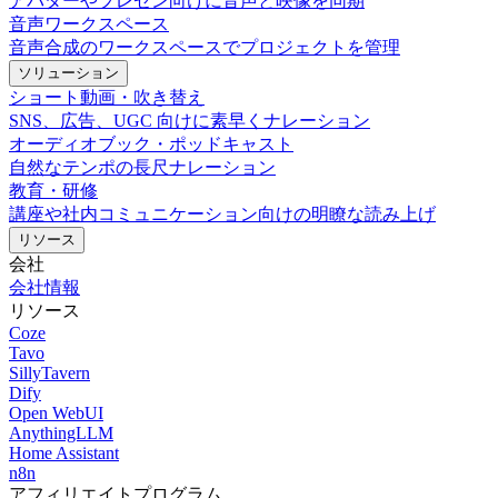
アバターやプレゼン向けに音声と映像を同期
音声ワークスペース
音声合成のワークスペースでプロジェクトを管理
ソリューション
ショート動画・吹き替え
SNS、広告、UGC 向けに素早くナレーション
オーディオブック・ポッドキャスト
自然なテンポの長尺ナレーション
教育・研修
講座や社内コミュニケーション向けの明瞭な読み上げ
リソース
会社
会社情報
リソース
Coze
Tavo
SillyTavern
Dify
Open WebUI
AnythingLLM
Home Assistant
n8n
アフィリエイトプログラム