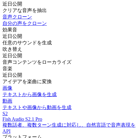
近日公開
クリアな音声を抽出
音声クローン
自分の声をクローン
効果音
近日公開
任意のサウンドを生成
吹き替え
近日公開
音声コンテンツをローカライズ
音楽
近日公開
アイデアを楽曲に変換
画像
テキストから画像を生成
動画
テキストや画像から動画を生成
S2
Fish Audio S2.1 Pro
複数話者、複数ターン生成に対応し、自然言語で音声表現を
API
プラットフォーム