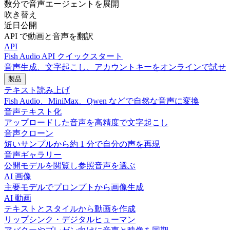
数分で音声エージェントを展開
吹き替え
近日公開
API で動画と音声を翻訳
API
Fish Audio API クイックスタート
音声生成、文字起こし、アカウントキーをオンラインで試せ
製品
テキスト読み上げ
Fish Audio、MiniMax、Qwen などで自然な音声に変換
音声テキスト化
アップロードした音声を高精度で文字起こし
音声クローン
短いサンプルから約 1 分で自分の声を再現
音声ギャラリー
公開モデルを閲覧し参照音声を選ぶ
AI 画像
主要モデルでプロンプトから画像生成
AI 動画
テキストとスタイルから動画を作成
リップシンク・デジタルヒューマン