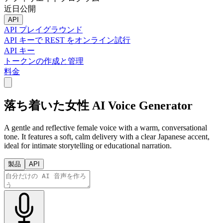
近日公開
API
API プレイグラウンド
API キーで REST をオンライン試行
API キー
トークンの作成と管理
料金
落ち着いた女性 AI Voice Generator
A gentle and reflective female voice with a warm, conversational
tone. It features a soft, calm delivery with a clear Japanese accent,
ideal for intimate storytelling or educational narration.
製品
API