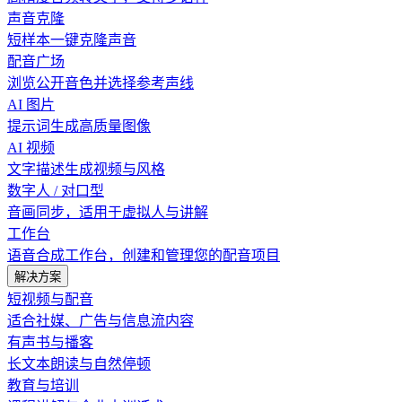
声音克隆
短样本一键克隆声音
配音广场
浏览公开音色并选择参考声线
AI 图片
提示词生成高质量图像
AI 视频
文字描述生成视频与风格
数字人 / 对口型
音画同步，适用于虚拟人与讲解
工作台
语音合成工作台，创建和管理您的配音项目
解决方案
短视频与配音
适合社媒、广告与信息流内容
有声书与播客
长文本朗读与自然停顿
教育与培训