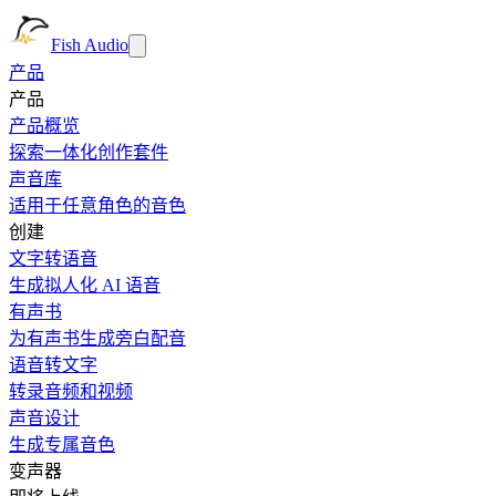
Fish Audio
产品
产品
产品概览
探索一体化创作套件
声音库
适用于任意角色的音色
创建
文字转语音
生成拟人化 AI 语音
有声书
为有声书生成旁白配音
语音转文字
转录音频和视频
声音设计
生成专属音色
变声器