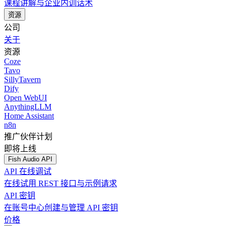
课程讲解与企业内训话术
资源
公司
关于
资源
Coze
Tavo
SillyTavern
Dify
Open WebUI
AnythingLLM
Home Assistant
n8n
推广伙伴计划
即将上线
Fish Audio API
API 在线调试
在线试用 REST 接口与示例请求
API 密钥
在账号中心创建与管理 API 密钥
价格