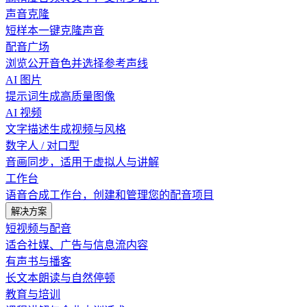
声音克隆
短样本一键克隆声音
配音广场
浏览公开音色并选择参考声线
AI 图片
提示词生成高质量图像
AI 视频
文字描述生成视频与风格
数字人 / 对口型
音画同步，适用于虚拟人与讲解
工作台
语音合成工作台，创建和管理您的配音项目
解决方案
短视频与配音
适合社媒、广告与信息流内容
有声书与播客
长文本朗读与自然停顿
教育与培训