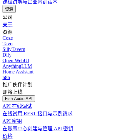
课程讲解与企业内训话术
资源
公司
关于
资源
Coze
Tavo
SillyTavern
Dify
Open WebUI
AnythingLLM
Home Assistant
n8n
推广伙伴计划
即将上线
Fish Audio API
API 在线调试
在线试用 REST 接口与示例请求
API 密钥
在账号中心创建与管理 API 密钥
价格