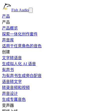
Fish Audio
产品
产品
产品概览
探索一体化创作套件
声音库
适用于任意角色的音色
创建
文字转语音
生成拟人化 AI 语音
有声书
为有声书生成旁白配音
语音转文字
转录音频和视频
声音设计
生成专属音色
变声器