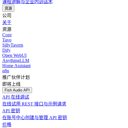
课程讲解与企业内训话术
资源
公司
关于
资源
Coze
Tavo
SillyTavern
Dify
Open WebUI
AnythingLLM
Home Assistant
n8n
推广伙伴计划
即将上线
Fish Audio API
API 在线调试
在线试用 REST 接口与示例请求
API 密钥
在账号中心创建与管理 API 密钥
价格