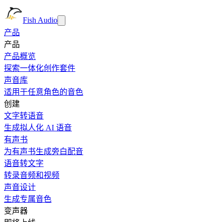
Fish Audio
产品
产品
产品概览
探索一体化创作套件
声音库
适用于任意角色的音色
创建
文字转语音
生成拟人化 AI 语音
有声书
为有声书生成旁白配音
语音转文字
转录音频和视频
声音设计
生成专属音色
变声器