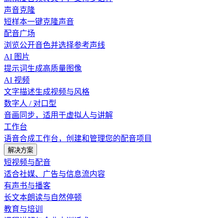
声音克隆
短样本一键克隆声音
配音广场
浏览公开音色并选择参考声线
AI 图片
提示词生成高质量图像
AI 视频
文字描述生成视频与风格
数字人 / 对口型
音画同步，适用于虚拟人与讲解
工作台
语音合成工作台，创建和管理您的配音项目
解决方案
短视频与配音
适合社媒、广告与信息流内容
有声书与播客
长文本朗读与自然停顿
教育与培训