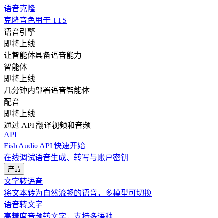
语音克隆
克隆音色用于 TTS
语音引擎
即将上线
让智能体具备语音能力
智能体
即将上线
几分钟内部署语音智能体
配音
即将上线
通过 API 翻译视频和音频
API
Fish Audio API 快速开始
在线调试语音生成、转写与账户密钥
产品
文字转语音
将文本转为自然流畅的语音，多模型可切换
语音转文字
高精度音频转文字，支持多语种