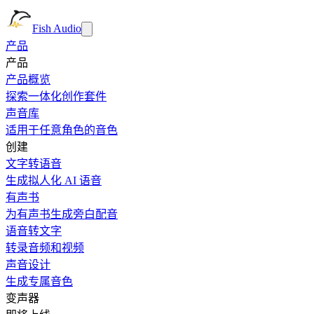
Fish Audio
产品
产品
产品概览
探索一体化创作套件
声音库
适用于任意角色的音色
创建
文字转语音
生成拟人化 AI 语音
有声书
为有声书生成旁白配音
语音转文字
转录音频和视频
声音设计
生成专属音色
变声器