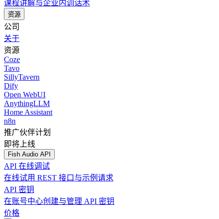
课程讲解与企业内训话术
资源
公司
关于
资源
Coze
Tavo
SillyTavern
Dify
Open WebUI
AnythingLLM
Home Assistant
n8n
推广伙伴计划
即将上线
Fish Audio API
API 在线调试
在线试用 REST 接口与示例请求
API 密钥
在账号中心创建与管理 API 密钥
价格