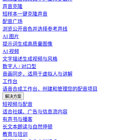
声音克隆
短样本一键克隆声音
配音广场
浏览公开音色并选择参考声线
AI 图片
提示词生成高质量图像
AI 视频
文字描述生成视频与风格
数字人 / 对口型
音画同步，适用于虚拟人与讲解
工作台
语音合成工作台，创建和管理您的配音项目
解决方案
短视频与配音
适合社媒、广告与信息流内容
有声书与播客
长文本朗读与自然停顿
教育与培训