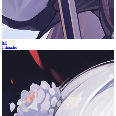
loli
fishaudio