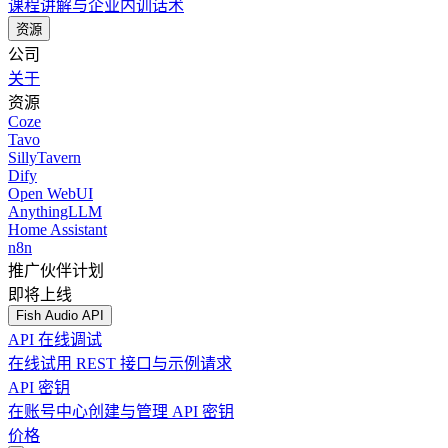
课程讲解与企业内训话术
资源
公司
关于
资源
Coze
Tavo
SillyTavern
Dify
Open WebUI
AnythingLLM
Home Assistant
n8n
推广伙伴计划
即将上线
Fish Audio API
API 在线调试
在线试用 REST 接口与示例请求
API 密钥
在账号中心创建与管理 API 密钥
价格