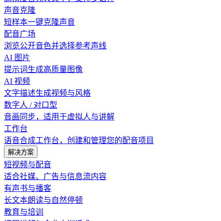
声音克隆
短样本一键克隆声音
配音广场
浏览公开音色并选择参考声线
AI 图片
提示词生成高质量图像
AI 视频
文字描述生成视频与风格
数字人 / 对口型
音画同步，适用于虚拟人与讲解
工作台
语音合成工作台，创建和管理您的配音项目
解决方案
短视频与配音
适合社媒、广告与信息流内容
有声书与播客
长文本朗读与自然停顿
教育与培训