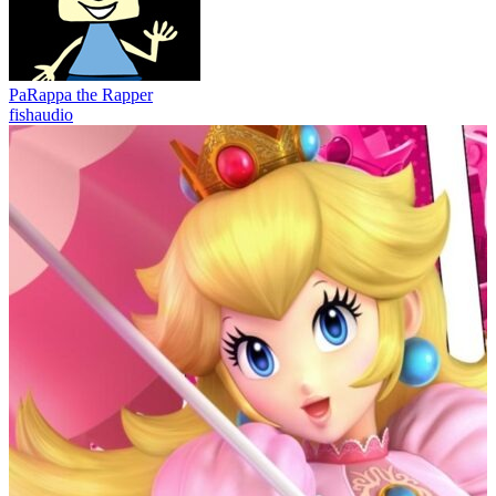
PaRappa the Rapper
fishaudio