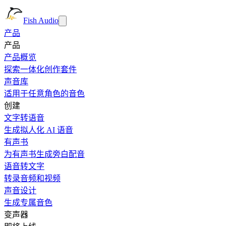
Fish Audio
产品
产品
产品概览
探索一体化创作套件
声音库
适用于任意角色的音色
创建
文字转语音
生成拟人化 AI 语音
有声书
为有声书生成旁白配音
语音转文字
转录音频和视频
声音设计
生成专属音色
变声器