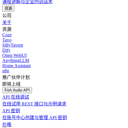
课程讲解与企业内训话术
资源
公司
关于
资源
Coze
Tavo
SillyTavern
Dify
Open WebUI
AnythingLLM
Home Assistant
n8n
推广伙伴计划
即将上线
Fish Audio API
API 在线调试
在线试用 REST 接口与示例请求
API 密钥
在账号中心创建与管理 API 密钥
价格