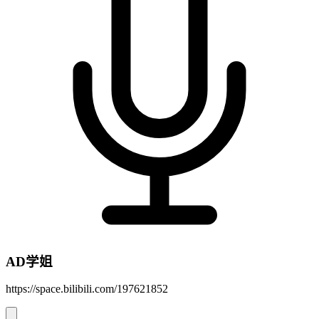
AD学姐
https://space.bilibili.com/197621852