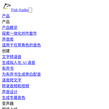
Fish Audio
产品
产品
产品概览
探索一体化创作套件
声音库
适用于任意角色的音色
创建
文字转语音
生成拟人化 AI 语音
有声书
为有声书生成旁白配音
语音转文字
转录音频和视频
声音设计
生成专属音色
变声器