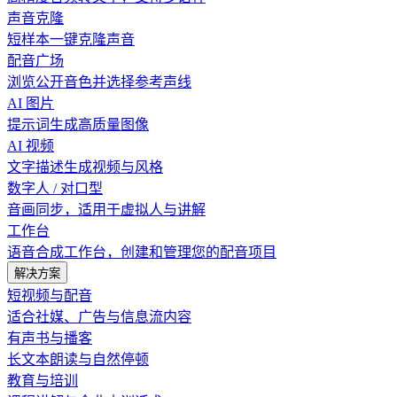
声音克隆
短样本一键克隆声音
配音广场
浏览公开音色并选择参考声线
AI 图片
提示词生成高质量图像
AI 视频
文字描述生成视频与风格
数字人 / 对口型
音画同步，适用于虚拟人与讲解
工作台
语音合成工作台，创建和管理您的配音项目
解决方案
短视频与配音
适合社媒、广告与信息流内容
有声书与播客
长文本朗读与自然停顿
教育与培训