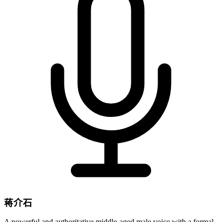
蒋介石
A powerful and authoritative middle-aged male voice with a formal