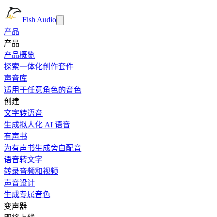
Fish Audio
产品
产品
产品概览
探索一体化创作套件
声音库
适用于任意角色的音色
创建
文字转语音
生成拟人化 AI 语音
有声书
为有声书生成旁白配音
语音转文字
转录音频和视频
声音设计
生成专属音色
变声器