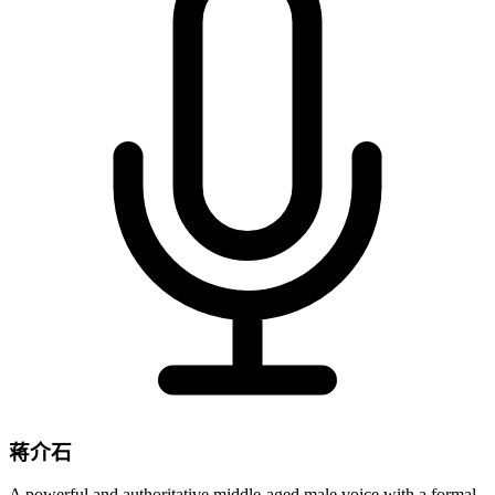
蒋介石
A powerful and authoritative middle-aged male voice with a formal