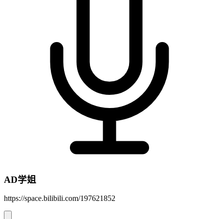
AD学姐
https://space.bilibili.com/197621852