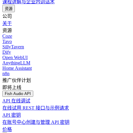
课程讲解与企业内训话术
资源
公司
关于
资源
Coze
Tavo
SillyTavern
Dify
Open WebUI
AnythingLLM
Home Assistant
n8n
推广伙伴计划
即将上线
Fish Audio API
API 在线调试
在线试用 REST 接口与示例请求
API 密钥
在账号中心创建与管理 API 密钥
价格