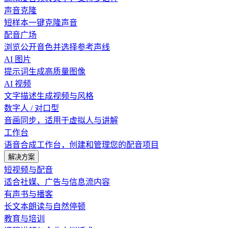
声音克隆
短样本一键克隆声音
配音广场
浏览公开音色并选择参考声线
AI 图片
提示词生成高质量图像
AI 视频
文字描述生成视频与风格
数字人 / 对口型
音画同步，适用于虚拟人与讲解
工作台
语音合成工作台，创建和管理您的配音项目
解决方案
短视频与配音
适合社媒、广告与信息流内容
有声书与播客
长文本朗读与自然停顿
教育与培训