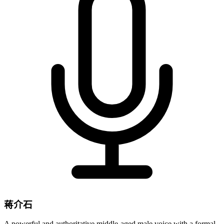
蒋介石
A powerful and authoritative middle-aged male voice with a formal