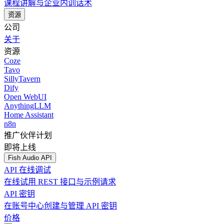
课程讲解与企业内训话术
资源
公司
关于
资源
Coze
Tavo
SillyTavern
Dify
Open WebUI
AnythingLLM
Home Assistant
n8n
推广伙伴计划
即将上线
Fish Audio API
API 在线调试
在线试用 REST 接口与示例请求
API 密钥
在账号中心创建与管理 API 密钥
价格