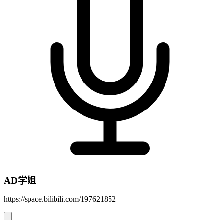
AD学姐
https://space.bilibili.com/197621852