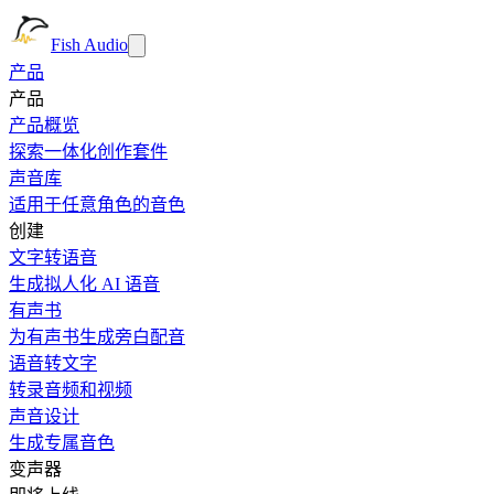
Fish Audio
产品
产品
产品概览
探索一体化创作套件
声音库
适用于任意角色的音色
创建
文字转语音
生成拟人化 AI 语音
有声书
为有声书生成旁白配音
语音转文字
转录音频和视频
声音设计
生成专属音色
变声器