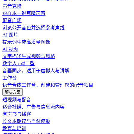
声音克隆
短样本一键克隆声音
配音广场
浏览公开音色并选择参考声线
AI 图片
提示词生成高质量图像
AI 视频
文字描述生成视频与风格
数字人 / 对口型
音画同步，适用于虚拟人与讲解
工作台
语音合成工作台，创建和管理您的配音项目
解决方案
短视频与配音
适合社媒、广告与信息流内容
有声书与播客
长文本朗读与自然停顿
教育与培训