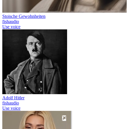
Stoische Gewohnheiten
fishaudio
Use voice
Adolf Hitler
fishaudio
Use voice