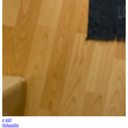
e girl
fishaudio