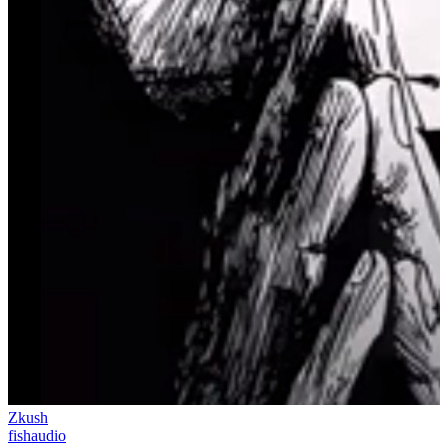
Zkush
fishaudio