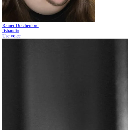
Rainer Drachenlord
fishaudio
Use voice