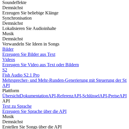
Soundeffekte
Demnächst
Erzeugen Sie beliebige Klänge
Synchronisation
Demnächst
Lokalisieren Sie Audioinhalte
Musik
Demnächst
Verwandeln Sie Ideen in Songs
Bilder
Erzeugen Sie Bilder aus Text
Videos
Erzeugen Sie Video aus Text oder Bildern
S2
Fish Audio S2.1 Pro
Mehrsprecher- und Mehr-Runden-Generierung mit Steuerung der Stim
API
Plattform
Übersicht
Dokumentation
API-Referenz
API-Schlüssel
API-Preise
API 
API
Text zu Sprache
Erzeugen Sie Sprache über die API
Musik
Demnächst
Erstellen Sie Songs über die API