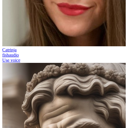
Catrinja
fishaudio
Use voice