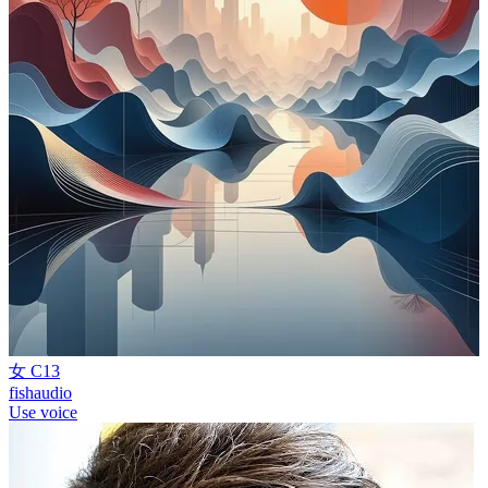
女 C13
fishaudio
Use voice