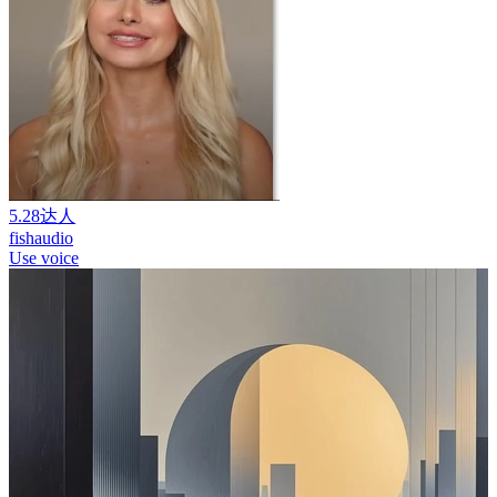
5.28达人
fishaudio
Use voice