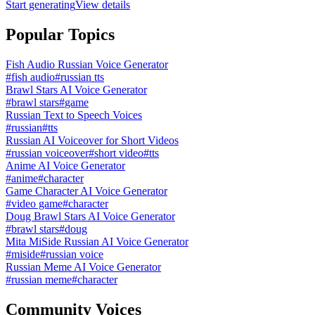
Start generating
View details
Popular Topics
Fish Audio Russian Voice Generator
#
fish audio
#
russian tts
Brawl Stars AI Voice Generator
#
brawl stars
#
game
Russian Text to Speech Voices
#
russian
#
tts
Russian AI Voiceover for Short Videos
#
russian voiceover
#
short video
#
tts
Anime AI Voice Generator
#
anime
#
character
Game Character AI Voice Generator
#
video game
#
character
Doug Brawl Stars AI Voice Generator
#
brawl stars
#
doug
Mita MiSide Russian AI Voice Generator
#
miside
#
russian voice
Russian Meme AI Voice Generator
#
russian meme
#
character
Community Voices