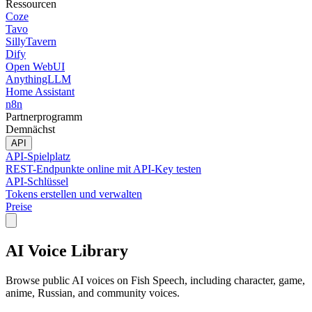
Ressourcen
Coze
Tavo
SillyTavern
Dify
Open WebUI
AnythingLLM
Home Assistant
n8n
Partnerprogramm
Demnächst
API
API-Spielplatz
REST-Endpunkte online mit API-Key testen
API-Schlüssel
Tokens erstellen und verwalten
Preise
AI Voice Library
Browse public AI voices on Fish Speech, including character, game,
anime, Russian, and community voices.