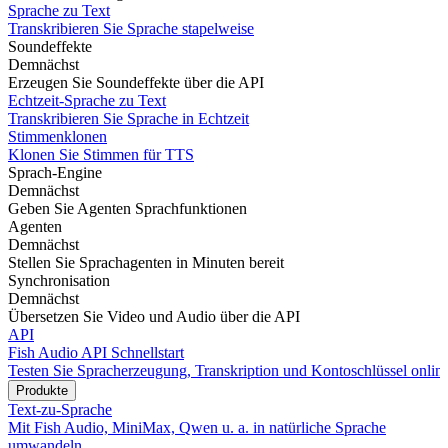
Sprache zu Text
Transkribieren Sie Sprache stapelweise
Soundeffekte
Demnächst
Erzeugen Sie Soundeffekte über die API
Echtzeit-Sprache zu Text
Transkribieren Sie Sprache in Echtzeit
Stimmenklonen
Klonen Sie Stimmen für TTS
Sprach-Engine
Demnächst
Geben Sie Agenten Sprachfunktionen
Agenten
Demnächst
Stellen Sie Sprachagenten in Minuten bereit
Synchronisation
Demnächst
Übersetzen Sie Video und Audio über die API
API
Fish Audio API Schnellstart
Testen Sie Spracherzeugung, Transkription und Kontoschlüssel onlin
Produkte
Text-zu-Sprache
Mit Fish Audio, MiniMax, Qwen u. a. in natürliche Sprache
umwandeln